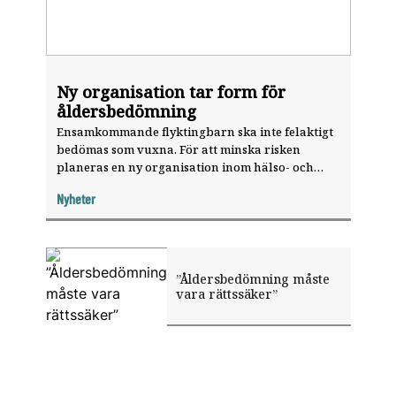
Ny organisation tar form för
åldersbedömning
Ensamkommande flyktingbarn ska inte felaktigt
bedömas som vuxna. För att minska risken
planeras en ny organisation inom hälso- och
sjukvården för hur medicinsk åldersbedömning
Nyheter
ska gå till.
”Åldersbedömning måste
vara rättssäker”