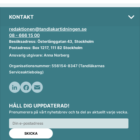
KONTAKT
redaktionen@tandlakartidningen.se
08 - 666 15 00
Besöksadress: Österlånggatan 43, Stockholm
Postadress: Box 1217, 111 82 Stockholm
Ansvarig utgivare: Anna Norberg
Organisationsnummer: 556154-8347 (Tandläkarnas
Serviceaktiebolag)
L
F
E
i
a
m
HÅLL DIG UPPDATERAD!
n
c
a
Prenumerera på vårt nyhetsbrev och ta del av aktuellt varje vecka.
k
e
i
e
b
l
d
o
I
o
n
k