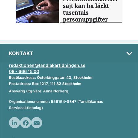
sajt kan ha läckt
tusentals
personuppgifter
KONTAKT
redaktionen@tandlakartidningen.se
08 - 666 15 00
Besöksadress: Österlånggatan 43, Stockholm
Postadress: Box 1217, 111 82 Stockholm
Ansvarig utgivare: Anna Norberg
Organisationsnummer: 556154-8347 (Tandläkarnas
Serviceaktiebolag)
L
F
E
i
a
m