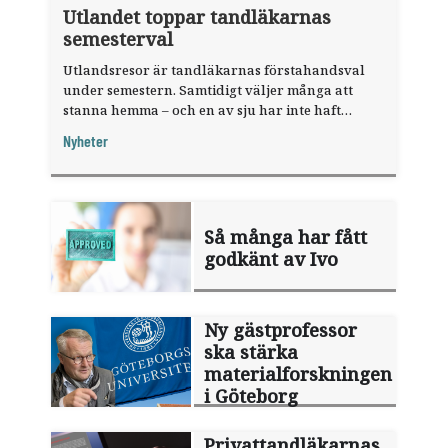
Utlandet toppar tandläkarnas
semesterval
Utlandsresor är tandläkarnas förstahandsval
under semestern. Samtidigt väljer många att
stanna hemma – och en av sju har inte haft
någon sommarledighet alls, enligt "månadens
Nyheter
fråga".
Så många har fått
godkänt av Ivo
Ny gästprofessor
ska stärka
materialforskningen
i Göteborg
Privattandläkarnas