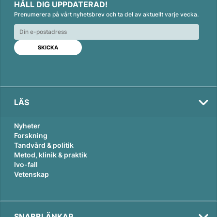
HÅLL DIG UPPDATERAD!
n
c
a
Prenumerera på vårt nyhetsbrev och ta del av aktuellt varje vecka.
k
e
i
e
b
l
d
o
I
o
n
k
LÄS
Nyheter
Forskning
Tandvård & politik
Metod, klinik & praktik
Ivo-fall
Vetenskap
SNABBLÄNKAR