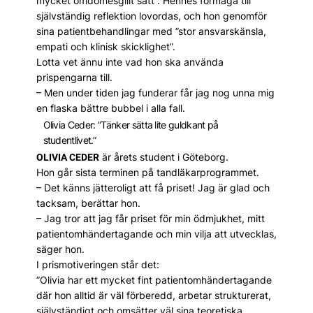
mycket omdömesgillt sätt”. Hennes förmåga till
självständig reflektion lovordas, och hon genomför
sina patientbehandlingar med ”stor ansvarskänsla,
empati och klinisk skicklighet”.
Lotta vet ännu inte vad hon ska använda
prispengarna till.
– Men under tiden jag funderar får jag nog unna mig
en flaska bättre bubbel i alla fall.
Olivia Ceder: ”Tänker sätta lite guldkant på
studentlivet.”
är årets student i Göteborg.
OLIVIA CEDER
Hon går sista terminen på tandläkarprogrammet.
– Det känns jätteroligt att få priset! Jag är glad och
tacksam, berättar hon.
– Jag tror att jag får priset för min ödmjukhet, mitt
patientomhändertagande och min vilja att utvecklas,
säger hon.
I prismotiveringen står det:
”Olivia har ett mycket fint patientomhändertagande
där hon alltid är väl förberedd, arbetar strukturerat,
självständigt och omsätter väl sina teoretiska