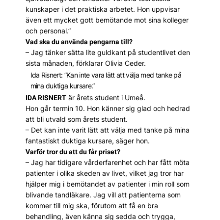
kunskaper i det praktiska arbetet. Hon uppvisar
även ett mycket gott bemötande mot sina kolleger
och personal.”
Vad ska du använda pengarna till?
– Jag tänker sätta lite guldkant på studentlivet den
sista månaden, förklarar Olivia Ceder.
Ida Risnert: ”Kan inte vara lätt att välja med tanke på
mina duktiga kursare.”
är årets student i Umeå.
IDA RISNERT
Hon går termin 10. Hon känner sig glad och hedrad
att bli utvald som årets student.
– Det kan inte varit lätt att välja med tanke på mina
fantastiskt duktiga kursare, säger hon.
Varför tror du att du får priset?
– Jag har tidigare vårderfarenhet och har fått möta
patienter i olika skeden av livet, vilket jag tror har
hjälper mig i bemötandet av patienter i min roll som
blivande tandläkare. Jag vill att patienterna som
kommer till mig ska, förutom att få en bra
behandling, även känna sig sedda och trygga,