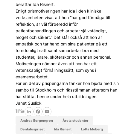
berättar Ida Risnert.
Enligt prismotiveringen har Ida i den kliniska
verksamheten visat att hon ”har god förmåga till
reflektion, är väl förberedd inför
patientbehandlingen och arbetar självständigt,
moget och säkert.” Det står också att hon är
empatisk och tar hand om sina patienter på ett
föredömligt sätt samt samarbetar bra med
studenter, lärare, sköterskor och annan personal.
Motiveringen nämner även att hon har ett
vetenskapligt förhållningssätt, som syns i
examensarbetet.
För en del av prispengarna tänker hon bjuda med sin
sambo till Stockholm och riksstämman eftersom han
har stöttat henne under hela utbildningen.
Janet Suslick
TIPSA
LinkedIn
Facebook
Email
Andrea Bergengren
Årets studenter
Dentatuspriset
Ida Risnert
Lotta Moberg