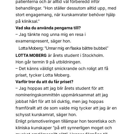
patienterna och är alltid väl förberedd inför
behandlingar. ”Hon ställer dessutom alltid upp, med
stort engagemang, när kurskamrater behöver hjälp
på kliniksal.”
Vad ska du använda pengarna till?
– Jag tänkte nog unna mig en resa i
examenspresent, säger hon.
Lotta Moberg: ”Unnar mig en flaska bättre bubbel.”
är årets student i Stockholm.
LOTTA MOBERG
Hon går termin 9 på utbildningen.
– Det känns väldigt smickrande och roligt att få
priset, tycker Lotta Moberg.
Varför tror du att du får priset?
– Jag hoppas att jag blir årets student för att
nomineringskommittén uppmärksammat att jag
jobbat hårt för att bli duktig, men jag hoppas
framförallt att de som valde mig tycker att jag är en
schysst kurskamrat, säger hon.
Enligt prismotiveringen tillämpar hon teoretiska och
kliniska kunskaper ”på ett synnerligen moget och