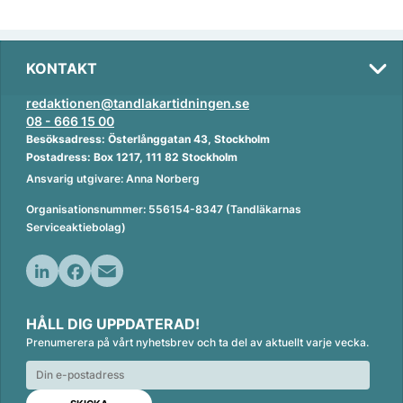
KONTAKT
redaktionen@tandlakartidningen.se
08 - 666 15 00
Besöksadress: Österlånggatan 43, Stockholm
Postadress: Box 1217, 111 82 Stockholm
Ansvarig utgivare: Anna Norberg
Organisationsnummer: 556154-8347 (Tandläkarnas
Serviceaktiebolag)
L
F
E
i
a
m
HÅLL DIG UPPDATERAD!
n
c
a
Prenumerera på vårt nyhetsbrev och ta del av aktuellt varje vecka.
k
e
i
e
b
l
d
o
I
o