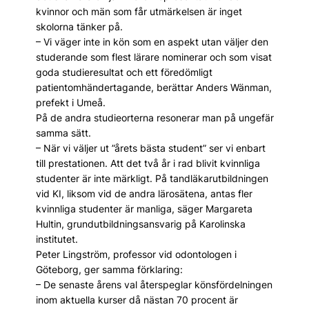
kvinnor och män som får utmärkelsen är inget
skolorna tänker på.
– Vi väger inte in kön som en aspekt utan väljer den
studerande som flest lärare nominerar och som visat
goda studieresultat och ett föredömligt
patientomhändertagande, berättar Anders Wänman,
prefekt i Umeå.
På de andra studieorterna resonerar man på ungefär
samma sätt.
– När vi väljer ut ”årets bästa student” ser vi enbart
till prestationen. Att det två år i rad blivit kvinnliga
studenter är inte märkligt. På tandläkarutbildningen
vid KI, liksom vid de andra lärosätena, antas fler
kvinnliga studenter är manliga, säger Margareta
Hultin, grundutbildningsansvarig på Karolinska
institutet.
Peter Lingström, professor vid odontologen i
Göteborg, ger samma förklaring:
– De senaste årens val återspeglar könsfördelningen
inom aktuella kurser då nästan 70 procent är