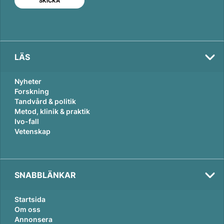
n
k
LÄS
Nyheter
Forskning
Tandvård & politik
Metod, klinik & praktik
Ivo-fall
Vetenskap
SNABBLÄNKAR
Startsida
Om oss
Annonsera