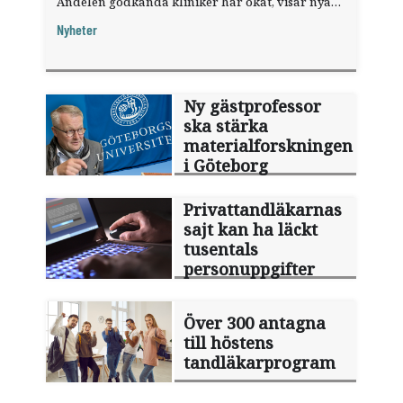
Andelen godkända kliniker har ökat, visar nya
siffror.
Nyheter
Ny gästprofessor
ska stärka
materialforskningen
i Göteborg
Privattandläkarnas
sajt kan ha läckt
tusentals
personuppgifter
Över 300 antagna
till höstens
tandläkarprogram