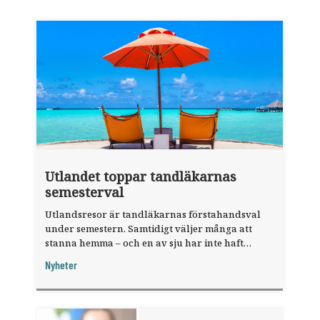
Utlandet toppar tandläkarnas
semesterval
Utlandsresor är tandläkarnas förstahandsval
under semestern. Samtidigt väljer många att
stanna hemma – och en av sju har inte haft
någon sommarledighet alls, enligt "månadens
Nyheter
fråga".