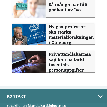
Så många har fått
godkänt av Ivo
Ny gästprofessor
ska stärka
materialforskningen
i Göteborg
Privattandläkarnas
sajt kan ha läckt
tusentals
personuppgifter
KONTAKT
redaktionen@tandlakartidningen.se