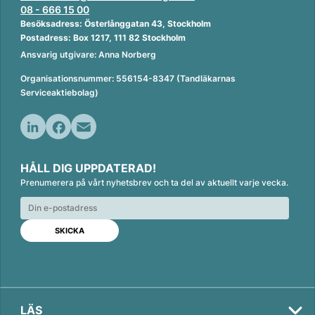
08 - 666 15 00
Besöksadress: Österlånggatan 43, Stockholm
Postadress: Box 1217, 111 82 Stockholm
Ansvarig utgivare: Anna Norberg
Organisationsnummer: 556154-8347 (Tandläkarnas
Serviceaktiebolag)
L
F
E
i
a
m
HÅLL DIG UPPDATERAD!
n
c
a
Prenumerera på vårt nyhetsbrev och ta del av aktuellt varje vecka.
k
e
i
e
b
l
d
o
I
o
n
k
LÄS