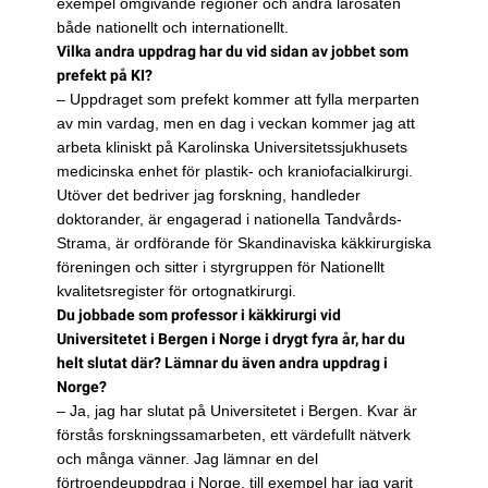
exempel omgivande regioner och andra lärosäten
både nationellt och internationellt.
Vilka andra uppdrag har du vid sidan av jobbet som
prefekt på KI?
– Uppdraget som prefekt kommer att fylla merparten
av min vardag, men en dag i veckan kommer jag att
arbeta kliniskt på Karolinska Universitetssjukhusets
medicinska enhet för plastik- och kraniofacialkirurgi.
Utöver det bedriver jag forskning, handleder
doktorander, är engagerad i nationella Tandvårds-
Strama, är ordförande för Skandinaviska käkkirurgiska
föreningen och sitter i styrgruppen för Nationellt
kvalitetsregister för ortognatkirurgi.
Du jobbade som professor i käkkirurgi vid
Universitetet i Bergen i Norge i drygt fyra år, har du
helt slutat där? Lämnar du även andra uppdrag i
Norge?
– Ja, jag har slutat på Universitetet i Bergen. Kvar är
förstås forskningssamarbeten, ett värdefullt nätverk
och många vänner. Jag lämnar en del
förtroendeuppdrag i Norge, till exempel har jag varit