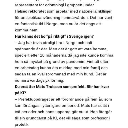
representant för odontologi i gruppen under
Helsedirektoratet som arbetar med nationella riktlinjer
för antibiotikaanvändning i primärvården. Det har varit
en fantastisk tid i Norge, men nu är det dags att
komma hem.
Hur känns det bo ”på riktigt” i Sverige igen?
– Jag har trivts otroligt bra i Norge och haft
spännande år där. Men det är gott att vara hemma,
speciellt efter 18 månaderna då jag inte kunde komma
hem så mycket på grund av pandemin. Fint att efter
en arbetsdag kunna äta middag med min familj och
sedan ta en kvällspromenad med min hund. Det är
numera vardagslyx för mig.
Du ersätter Mats Trulsson som prefekt. Blir han kvar
på KI?
– Prefektuppdraget är ett förordnande på fem år, som
kan förlängas i ytterligare en period. Mats har suttit i
två perioder och hans uppdrag går nu ut. Han återgår
till sin grundtjänst på KI, det vill säga som professor i
protetik.