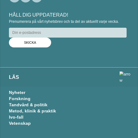
L
F
E
i
a
m
HÅLL DIG UPPDATERAD!
n
c
a
Prenumerera på vårt nyhetsbrev och ta del av aktuellt varje vecka.
k
e
i
e
b
l
d
o
I
o
n
k
LÄS
Nyheter
Forskning
Tandvård & politik
Metod, klinik & praktik
Ivo-fall
Vetenskap