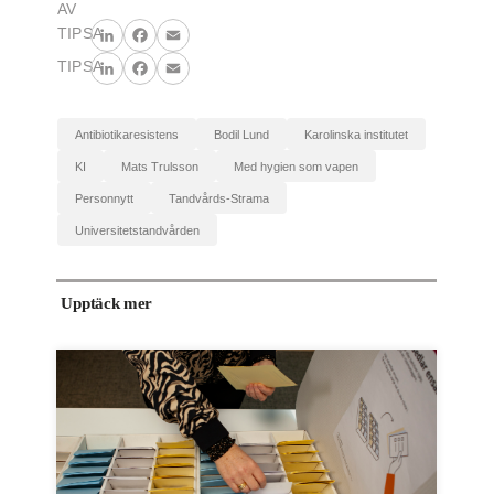
AV
TIPSA
LinkedIn
Facebook
Email
TIPSA
LinkedIn
Facebook
Email
antibiotikaresistens
Bodil Lund
Karolinska institutet
KI
Mats Trulsson
Med hygien som vapen
personnytt
Tandvårds-Strama
Universitetstandvården
Upptäck mer