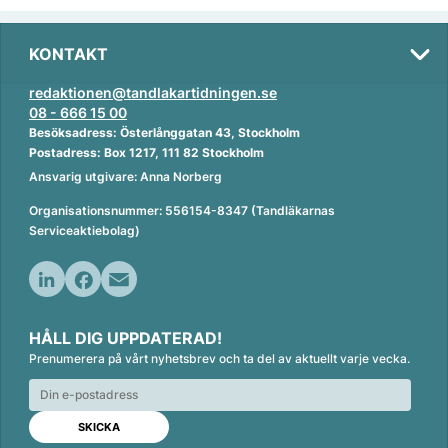
KONTAKT
redaktionen@tandlakartidningen.se
08 - 666 15 00
Besöksadress: Österlånggatan 43, Stockholm
Postadress: Box 1217, 111 82 Stockholm
Ansvarig utgivare: Anna Norberg
Organisationsnummer: 556154-8347 (Tandläkarnas
Serviceaktiebolag)
L
F
E
i
a
m
HÅLL DIG UPPDATERAD!
n
c
a
Prenumerera på vårt nyhetsbrev och ta del av aktuellt varje vecka.
k
e
i
e
b
l
d
o
I
o
n
k