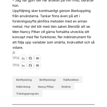
– Jag har gjort det här arbetet på min fritid, berättar
hon.
Uppföljning sker kontinuerligt genom återkoppling
från användarna. Tankar finns även på att i
forskningssyfte jämföra metoden med en annan
metod. Hur det blir med den saken återstår att se.
Men Nancy Piltan vill gärna fortsätta utveckla sitt
koncept med fler funktioner, fler mätinstrument för
att följa upp variabler som smärta, livskvalitet och så
vidare.
AV
TIPSA
LinkedIn
Facebook
Email
TIPSA
LinkedIn
Facebook
Email
bettfysiolog
bettfysiologi
käkfunktion
käkträning
Nancy Piltan
smärta
träningsprogram