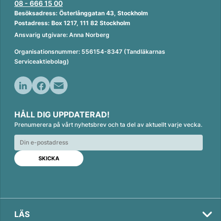
08 - 666 15 00
Besöksadress: Österlånggatan 43, Stockholm
Postadress: Box 1217, 111 82 Stockholm
Ansvarig utgivare: Anna Norberg
Organisationsnummer: 556154-8347 (Tandläkarnas
Serviceaktiebolag)
L
F
E
i
a
m
HÅLL DIG UPPDATERAD!
n
c
a
Prenumerera på vårt nyhetsbrev och ta del av aktuellt varje vecka.
k
e
i
e
b
l
d
o
I
o
n
k
LÄS