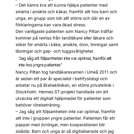
– Det känns bra att kunna hjälpa patienter med
smärta i ansikte och käkar, framför allt hos barn och
unga, en grupp som blir allt större och där en av
förklaringarna kan vara ökad stress.
Den vanligaste patienten som Nancy Piltan träffar
kommer på remiss från tandläkare eller läkare och
söker för smärta i käke, ansikte, öron, tinningar samt
låsningar och gap- och tugg­svårigheter.
”Jag såg att följsamheten inte var optimal, framför allt
inte hos yngre patienter.”
Nancy Piltan tog tandläkarexamen i Umeå 2011 och
är sedan ett par år specialist i bettfysiologi och
arbetar nu på Brahekliniken, en större privatklinik i
Stockholm. Hennes ST-projekt handlade om att
utveckla ett digitalt hjälpmedel för patienter som
behöver rörelseträning.
– Jag såg att följsamheten inte var optimal, framför
allt inte i gruppen yngre patienter. Patienten får ett
papper med övningar, men kooperationen blir
sisådär. Barn och unga är så digitaliserade och jag