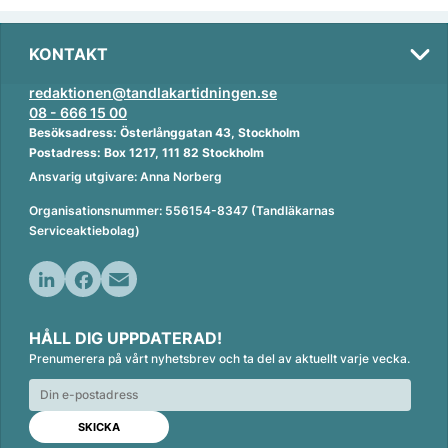
KONTAKT
redaktionen@tandlakartidningen.se
08 - 666 15 00
Besöksadress: Österlånggatan 43, Stockholm
Postadress: Box 1217, 111 82 Stockholm
Ansvarig utgivare: Anna Norberg
Organisationsnummer: 556154-8347 (Tandläkarnas
Serviceaktiebolag)
L
F
E
i
a
m
HÅLL DIG UPPDATERAD!
n
c
a
Prenumerera på vårt nyhetsbrev och ta del av aktuellt varje vecka.
k
e
i
e
b
l
d
o
I
o
n
k