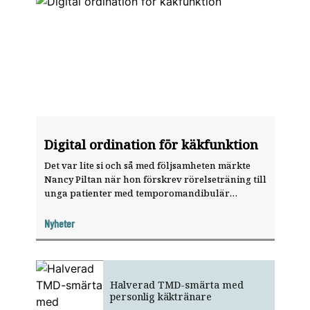
Digital ordination för käkfunktion
Det var lite si och så med följsamheten märkte
Nancy Piltan när hon förskrev rörelseträning till
unga patienter med temporomandibulär
dysfunktion, TMD. Lösningen blev att digitalisera
ordinationerna. Resultatet blev en app.
Nyheter
Halverad TMD-smärta med
personlig käktränare