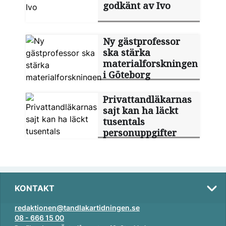
godkänt av Ivo
Ny gästprofessor
ska stärka
materialforskningen
i Göteborg
Privattandläkarnas
sajt kan ha läckt
tusentals
personuppgifter
KONTAKT
redaktionen@tandlakartidningen.se
08 - 666 15 00