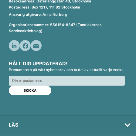
Besöksadress: Österlånggatan 43, Stockholm
Postadress: Box 1217, 111 82 Stockholm
Ansvarig utgivare: Anna Norberg
Organisationsnummer: 556154-8347 (Tandläkarnas
Serviceaktiebolag)
L
F
E
i
a
m
HÅLL DIG UPPDATERAD!
n
c
a
Prenumerera på vårt nyhetsbrev och ta del av aktuellt varje vecka.
k
e
i
e
b
l
d
o
I
o
n
k
LÄS