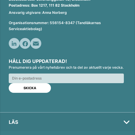
Postadress: Box 1217, 111 82 Stockholm
Ansvarig utgivare: Anna Norberg
Organisationsnummer: 556154-8347 (Tandläkarnas
Serviceaktiebolag)
L
F
E
i
a
m
HÅLL DIG UPPDATERAD!
n
c
a
Prenumerera på vårt nyhetsbrev och ta del av aktuellt varje vecka.
k
e
i
e
b
l
d
o
I
o
n
k
LÄS