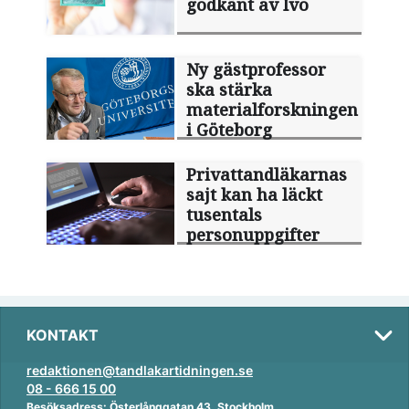
godkänt av Ivo
Ny gästprofessor
ska stärka
materialforskningen
i Göteborg
Privattandläkarnas
sajt kan ha läckt
tusentals
personuppgifter
KONTAKT
redaktionen@tandlakartidningen.se
08 - 666 15 00
Besöksadress: Österlånggatan 43, Stockholm