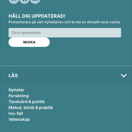
L
F
E
i
a
m
HÅLL DIG UPPDATERAD!
n
c
a
Prenumerera på vårt nyhetsbrev och ta del av aktuellt varje vecka.
k
e
i
e
b
l
d
o
I
o
n
k
LÄS
Nyheter
Forskning
Tandvård & politik
Metod, klinik & praktik
Ivo-fall
Vetenskap