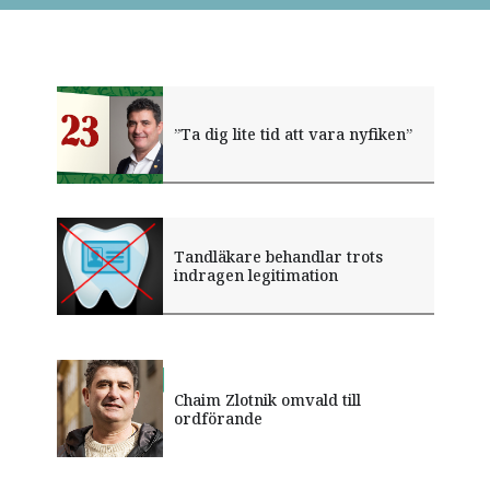
”Ta dig lite tid att vara nyfiken”
Tandläkare behandlar trots
indragen legitimation
Tandvården hamnar i
Chaim Zlotnik omvald till
Många röstar för obligatorisk
bakvattnet i regeringens budget
ordförande
efterutbildning