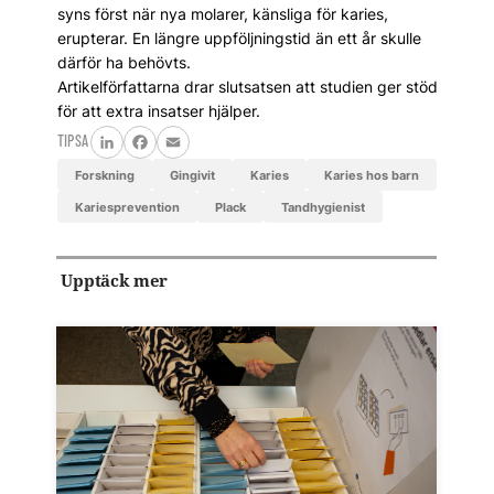
syns först när nya molarer, känsliga för karies,
erupterar. En längre uppföljningstid än ett år skulle
därför ha behövts.
Artikelförfattarna drar slutsatsen att studien ger stöd
för att extra insatser hjälper.
TIPSA
LinkedIn
Facebook
Email
Forskning
gingivit
karies
karies hos barn
kariesprevention
plack
tandhygienist
Upptäck mer