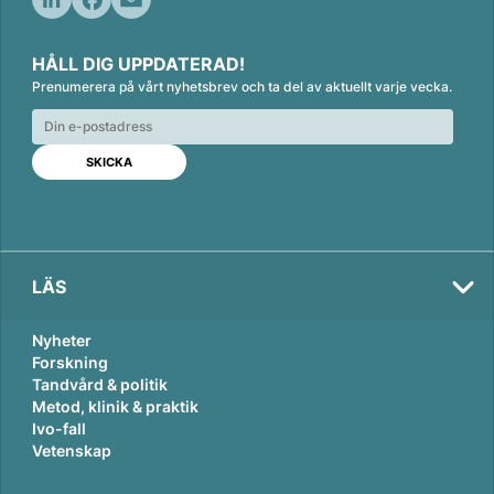
L
F
E
i
a
m
HÅLL DIG UPPDATERAD!
n
c
a
Prenumerera på vårt nyhetsbrev och ta del av aktuellt varje vecka.
k
e
i
e
b
l
d
o
I
o
n
k
LÄS
Nyheter
Forskning
Tandvård & politik
Metod, klinik & praktik
Ivo-fall
Vetenskap