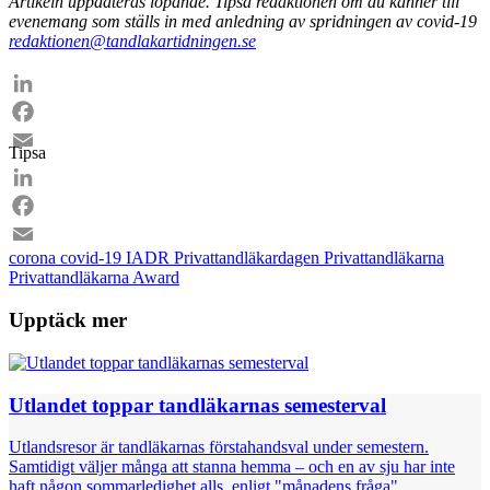
Artikeln uppdateras löpande. Tipsa redaktionen om du känner till
evenemang som ställs in med anledning av spridningen av covid-19
redaktionen@tandlakartidningen.se
LinkedIn
Facebook
Tipsa
Email
LinkedIn
Facebook
corona
covid-19
IADR
Privattandläkardagen
Privattandläkarna
Email
Privattandläkarna Award
Upptäck mer
Utlandet toppar tandläkarnas semesterval
Utlandsresor är tandläkarnas förstahandsval under semestern.
Samtidigt väljer många att stanna hemma – och en av sju har inte
haft någon sommarledighet alls, enligt "månadens fråga".