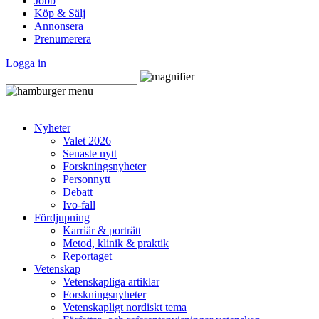
Jobb
Köp & Sälj
Annonsera
Prenumerera
Logga in
Nyheter
Valet 2026
Senaste nytt
Forskningsnyheter
Personnytt
Debatt
Ivo-fall
Fördjupning
Karriär & porträtt
Metod, klinik & praktik
Reportaget
Vetenskap
Vetenskapliga artiklar
Forskningsnyheter
Vetenskapligt nordiskt tema