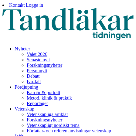
Kontakt
Logga in
Nyheter
Valet 2026
Senaste nytt
Forskningsnyheter
Personnytt
Debatt
Ivo-fall
Fördjupning
Karriär & porträtt
Metod, klinik & praktik
Reportaget
Vetenskap
Vetenskapliga artiklar
Forskningsnyheter
Vetenskapligt nordiskt tema
Författar- och referentanvisningar vetenskap