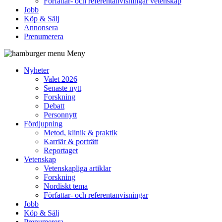
Författar- och referentanvisningar vetenskap
Jobb
Köp & Sälj
Annonsera
Prenumerera
Meny
Nyheter
Valet 2026
Senaste nytt
Forskning
Debatt
Personnytt
Fördjupning
Metod, klinik & praktik
Karriär & porträtt
Reportaget
Vetenskap
Vetenskapliga artiklar
Forskning
Nordiskt tema
Författar- och referentanvisningar
Jobb
Köp & Sälj
Prenumerera