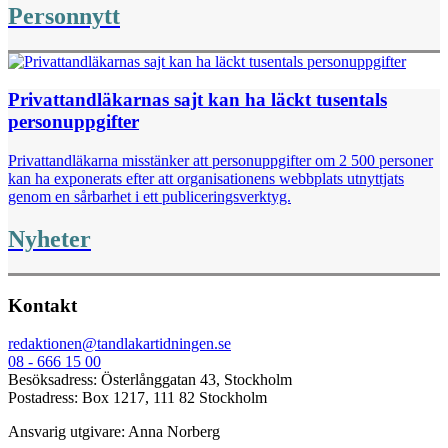
Personnytt
Privattandläkarnas sajt kan ha läckt tusentals
personuppgifter
Privattandläkarna misstänker att personuppgifter om 2 500 personer
kan ha exponerats efter att organisationens webbplats utnyttjats
genom en sårbarhet i ett publiceringsverktyg.
Nyheter
Kontakt
redaktionen@tandlakartidningen.se
08 - 666 15 00
Besöksadress: Österlånggatan 43, Stockholm
Postadress: Box 1217, 111 82 Stockholm
Ansvarig utgivare: Anna Norberg