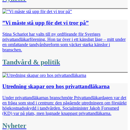
”Vi måste stå upp för det vi tror på”
Stina Schariot har valts till ny ordförande för Sveriges
privattandläkarförening. Hon tar över i ett känsligt läge – mitt under
en omfattande tandvårdsreform som väcker starka känslor i
branschen.
Tandvård & politik
Utredning skapar oro hos privattandläkarna
Under privattandläkarnas branschmöte Privattandläkardagen var det
en fråga som stod i centrum: den pågående utredningen om förstärkt
högkostnadsskydd i tandvården. Socialminister Jakob Forssmed
(KD) var på plats, men lugnade knappast privattandläkarna.
Nyheter