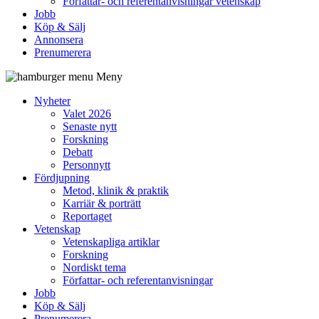
Författar- och referentanvisningar vetenskap
Jobb
Köp & Sälj
Annonsera
Prenumerera
Meny
Nyheter
Valet 2026
Senaste nytt
Forskning
Debatt
Personnytt
Fördjupning
Metod, klinik & praktik
Karriär & porträtt
Reportaget
Vetenskap
Vetenskapliga artiklar
Forskning
Nordiskt tema
Författar- och referentanvisningar
Jobb
Köp & Sälj
Prenumerera