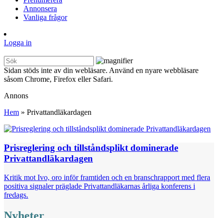
Annonsera
Vanliga frågor
Logga in
Sidan stöds inte av din webläsare. Använd en nyare webbläsare
såsom Chrome, Firefox eller Safari.
Annons
Hem
»
Privattandläkardagen
Prisreglering och tillståndsplikt dominerade
Privattandläkardagen
Kritik mot Ivo, oro inför framtiden och en branschrapport med flera
positiva signaler präglade Privattandläkarnas årliga konferens i
fredags.
Nyheter