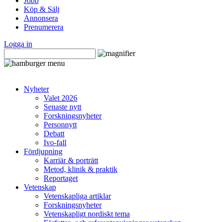
Jobb
Köp & Sälj
Annonsera
Prenumerera
Logga in
Nyheter
Valet 2026
Senaste nytt
Forskningsnyheter
Personnytt
Debatt
Ivo-fall
Fördjupning
Karriär & porträtt
Metod, klinik & praktik
Reportaget
Vetenskap
Vetenskapliga artiklar
Forskningsnyheter
Vetenskapligt nordiskt tema