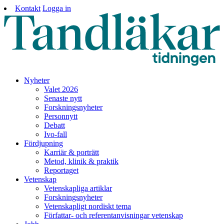
Kontakt
Logga in
Nyheter
Valet 2026
Senaste nytt
Forskningsnyheter
Personnytt
Debatt
Ivo-fall
Fördjupning
Karriär & porträtt
Metod, klinik & praktik
Reportaget
Vetenskap
Vetenskapliga artiklar
Forskningsnyheter
Vetenskapligt nordiskt tema
Författar- och referentanvisningar vetenskap