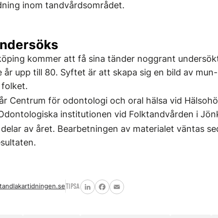
ldning inom tandvårdsområdet.
undersöks
köping kommer att få sina tänder noggrant undersökt
 år upp till 80. Syftet är att skapa sig en bild av mun
folket.
 Centrum för odontologi och oral hälsa vid Hälsohö
Odontologiska institutionen vid Folktandvården i Jön
delar av året. Bearbetningen av materialet väntas se
sultaten.
tandlakartidningen.se
TIPSA
LinkedIn
Facebook
Email