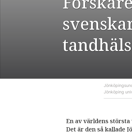
Forskare
svenskar
tandhäls
Jönköpingsund
Jönköping univ
En av världens största
Det är den så kallade 