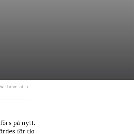
ar bromsat in.
örs på nytt.
rdes för tio