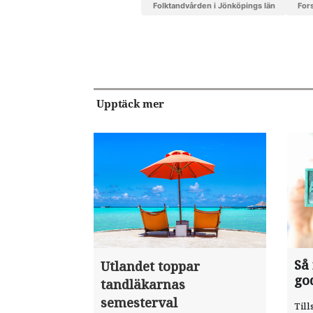
folktandvården i Jönköpings län
For
Upptäck mer
Så
Utlandet toppar
go
tandläkarnas
semesterval
Till