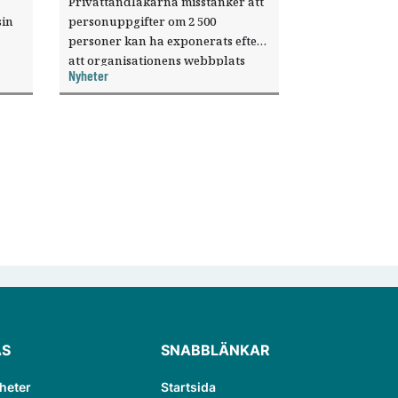
Privattandläkarna misstänker att
sin
personuppgifter om 2 500
personer kan ha exponerats efter
att organisationens webbplats
Nyheter
till
utnyttjats genom en sårbarhet i ett
or.
publiceringsverktyg.
ÄS
SNABBLÄNKAR
heter
Startsida