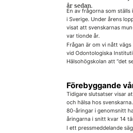
år sedan.
En av frågorna som ställs
i Sverige. Under årens lop
visat att svenskarnas mun
var tionde år.
Frågan är om vi nått vägs
vid Odontologiska Institut
Hälsohögskolan att ”det se
Förebyggande vå
Tidigare slutsatser visar a
och hälsa hos svenskarna.
80-åringar i genomsnitt h
åringarna i snitt kvar 14 t
I ett pressmeddelande säge