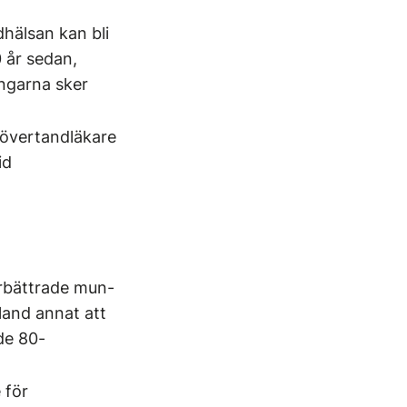
hälsan kan bli
 år sedan,
ingarna sker
 övertandläkare
id
förbättrade mun-
land annat att
de 80-
 för