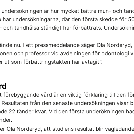
 i undersökningen är hur mycket bättre mun- och tand
p har undersökningarna, där den första skedde för 50
- och tandhälsa ständigt har förbättrats. Undersökn
 ände nu. I ett pressmeddelande säger Ola Norderyd,
ionen och professor vid avdelningen för odontologi v
r ut som förbättringstakten har avtagit”.
rd
tt förebyggande vård är en viktig förklaring till den 
 Resultaten från den senaste undersökningen visar b
ade 22 tänder kvar. Vid den första underökningen ha
änder.
r Ola Norderyd, att studiens resultat blir vägledande