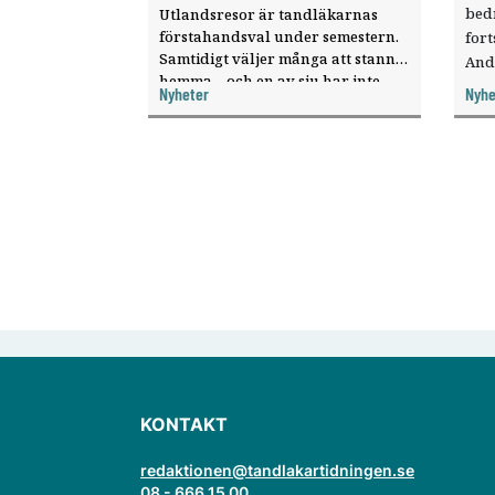
bed
Utlandsresor är tandläkarnas
förstahandsval under semestern.
fort
Samtidigt väljer många att stanna
And
hemma – och en av sju har inte
ökat
Nyheter
Nyhe
haft någon sommarledighet alls,
enligt "månadens fråga".
KONTAKT
redaktionen@tandlakartidningen.se
08 - 666 15 00