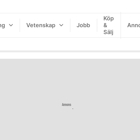
Köp
ng
Vetenskap
Jobb
&
Ann
Sälj
Annons