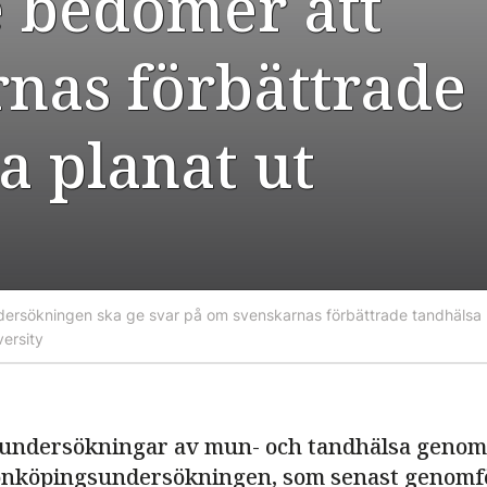
 bedömer att
nas förbättrade
a planat ut
ersökningen ska ge svar på om svenskarnas förbättrade tandhälsa h
ersity
 undersökningar av mun- och tandhälsa genomf
Jönköpingsundersökningen, som senast genomfö