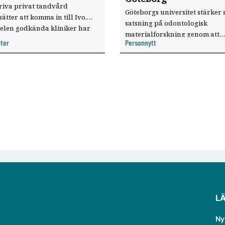
riva privat tandvård
Göteborgs universitet stärker 
sätter att komma in till Ivo.
satsning på odontologisk
elen godkända kliniker har
materialforskning genom att
, visar nya siffror.
ter
Personnytt
knyta forskaren Pekka Vallittu 
verksamheten som gästprofess
L
Ny