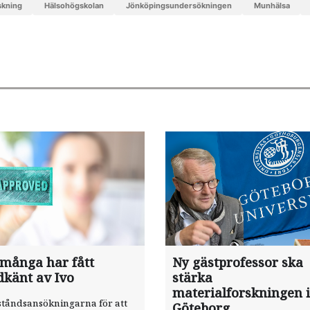
skning
Hälsohögskolan
Jönköpingsundersökningen
munhälsa
 många har fått
Ny gästprofessor ska
dkänt av Ivo
stärka
materialforskningen i
ståndsansökningarna för att
Göteborg