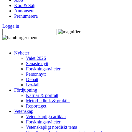
Jobb
Köp & Sälj
Annonsera
Prenumerera
Logga in
Nyheter
Valet 2026
Senaste nytt
Forskningsnyheter
Personnytt
Debatt
Ivo-fall
Fördjupning
Karriär & porträtt
Metod, klinik & praktik
Reportaget
Vetenskap
Vetenskapliga artiklar
Forskningsnyheter
Vetenskapligt nordiskt tema