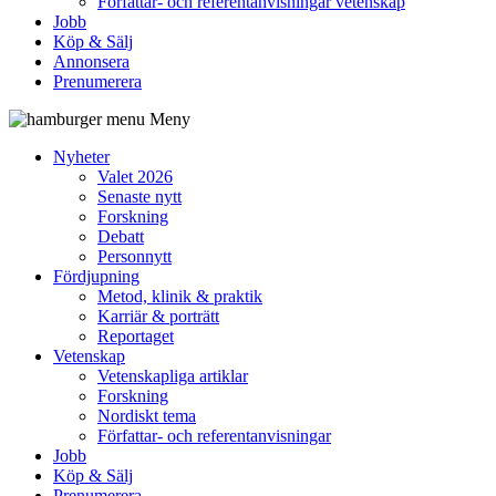
Författar- och referentanvisningar vetenskap
Jobb
Köp & Sälj
Annonsera
Prenumerera
Meny
Nyheter
Valet 2026
Senaste nytt
Forskning
Debatt
Personnytt
Fördjupning
Metod, klinik & praktik
Karriär & porträtt
Reportaget
Vetenskap
Vetenskapliga artiklar
Forskning
Nordiskt tema
Författar- och referentanvisningar
Jobb
Köp & Sälj
Prenumerera