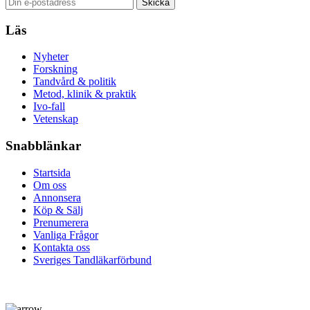
Läs
Nyheter
Forskning
Tandvård & politik
Metod, klinik & praktik
Ivo-fall
Vetenskap
Snabblänkar
Startsida
Om oss
Annonsera
Köp & Sälj
Prenumerera
Vanliga Frågor
Kontakta oss
Sveriges Tandläkarförbund