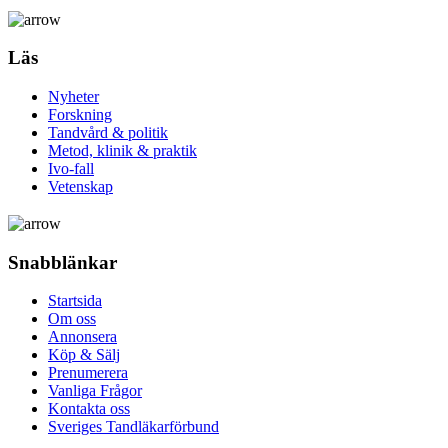
Läs
Nyheter
Forskning
Tandvård & politik
Metod, klinik & praktik
Ivo-fall
Vetenskap
Snabblänkar
Startsida
Om oss
Annonsera
Köp & Sälj
Prenumerera
Vanliga Frågor
Kontakta oss
Sveriges Tandläkarförbund