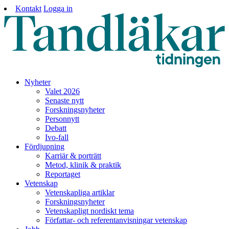
Kontakt
Logga in
Nyheter
Valet 2026
Senaste nytt
Forskningsnyheter
Personnytt
Debatt
Ivo-fall
Fördjupning
Karriär & porträtt
Metod, klinik & praktik
Reportaget
Vetenskap
Vetenskapliga artiklar
Forskningsnyheter
Vetenskapligt nordiskt tema
Författar- och referentanvisningar vetenskap