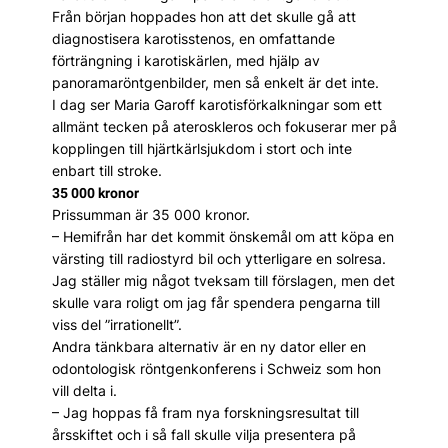
Från början hoppades hon att det skulle gå att
diagnostisera karotisstenos, en omfattande
förträngning i karotiskärlen, med hjälp av
panoramaröntgenbilder, men så enkelt är det inte.
I dag ser Maria Garoff karotisförkalkningar som ett
allmänt tecken på ateroskleros och fokuserar mer på
kopplingen till hjärtkärlsjukdom i stort och inte
enbart till stroke.
35 000 kronor
Prissumman är 35 000 kronor.
– Hemifrån har det kommit önskemål om att köpa en
värsting till radiostyrd bil och ytterligare en solresa.
Jag ställer mig något tveksam till förslagen, men det
skulle vara roligt om jag får spendera pengarna till
viss del ”irrationellt”.
Andra tänkbara alternativ är en ny dator eller en
odontologisk röntgenkonferens i Schweiz som hon
vill delta i.
– Jag hoppas få fram nya forskningsresultat till
årsskiftet och i så fall skulle vilja presentera på