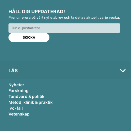
L
F
E
i
a
m
HÅLL DIG UPPDATERAD!
n
c
a
Prenumerera på vårt nyhetsbrev och ta del av aktuellt varje vecka.
k
e
i
e
b
l
d
o
I
o
n
k
LÄS
Nyheter
Forskning
Tandvård & politik
Metod, klinik & praktik
Ivo-fall
Vetenskap