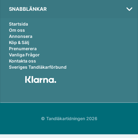
SNABBLÄNKAR
Startsida
Om oss
Annonsera
Köp & Sälj
Prenumerera
Val
Vanliga Frågor
2026
Kontakta oss
Sveriges Tandläkarförbund
© Tandläkartidningen 2026