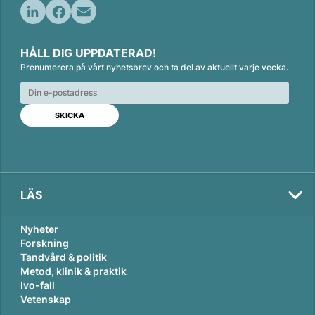
L
F
E
i
a
m
HÅLL DIG UPPDATERAD!
n
c
a
Prenumerera på vårt nyhetsbrev och ta del av aktuellt varje vecka.
k
e
i
e
b
l
d
o
I
o
n
k
LÄS
Nyheter
Forskning
Tandvård & politik
Metod, klinik & praktik
Ivo-fall
Vetenskap