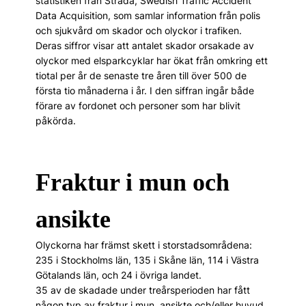
statistiken från Strada, Swedish Traffic Accident
Data Acquisition, som samlar information från polis
och sjukvård om skador och olyckor i trafiken.
Deras siffror visar att antalet skador orsakade av
olyckor med elsparkcyklar har ökat från omkring ett
tiotal per år de senaste tre åren till över 500 de
första tio månaderna i år. I den siffran ingår både
förare av fordonet och personer som har blivit
påkörda.
Fraktur i mun och
ansikte
Olyckorna har främst skett i storstadsområdena:
235 i Stockholms län, 135 i Skåne län, 114 i Västra
Götalands län, och 24 i övriga landet.
35 av de skadade under treårsperioden har fått
någon typ av fraktur i mun, ansikte och/eller huvud.