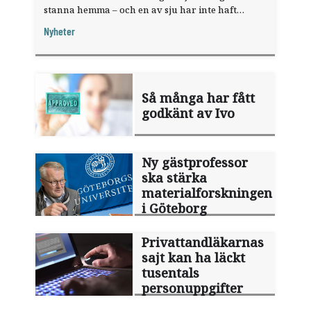
stanna hemma – och en av sju har inte haft
någon sommarledighet alls, enligt "månadens
Nyheter
fråga".
Så många har fått
godkänt av Ivo
Ny gästprofessor
ska stärka
materialforskningen
i Göteborg
Privattandläkarnas
sajt kan ha läckt
tusentals
personuppgifter