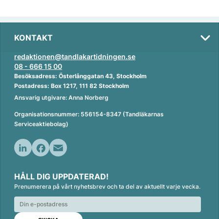
KONTAKT
redaktionen@tandlakartidningen.se
08 - 666 15 00
Besöksadress: Österlånggatan 43, Stockholm
Postadress: Box 1217, 111 82 Stockholm
Ansvarig utgivare: Anna Norberg
Organisationsnummer: 556154-8347 (Tandläkarnas
Serviceaktiebolag)
L
F
E
i
a
m
HÅLL DIG UPPDATERAD!
n
c
a
Prenumerera på vårt nyhetsbrev och ta del av aktuellt varje vecka.
k
e
i
e
b
l
d
o