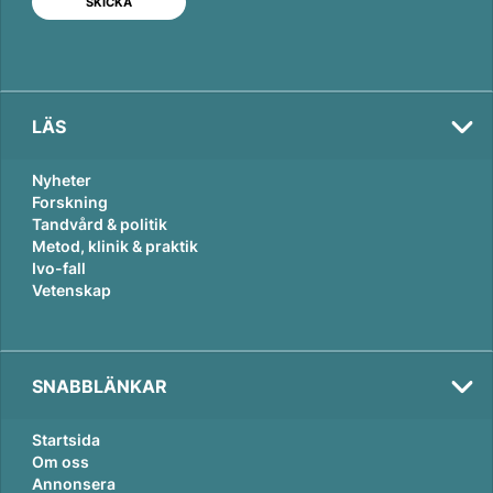
I
o
n
k
LÄS
Nyheter
Forskning
Tandvård & politik
Metod, klinik & praktik
Ivo-fall
Vetenskap
SNABBLÄNKAR
Startsida
Om oss
Annonsera