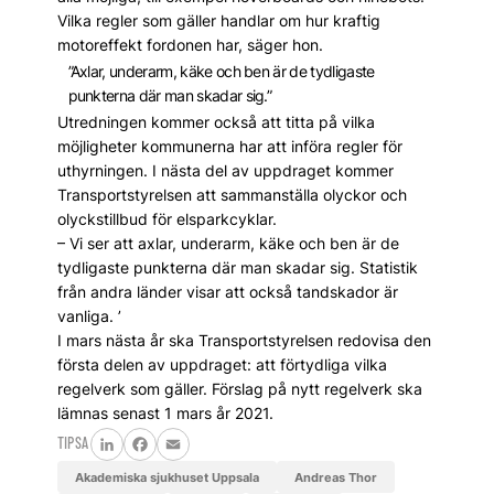
Vilka regler som gäller handlar om hur kraftig
motoreffekt fordonen har, säger hon.
”Axlar, underarm, käke och ben är de tydligaste
punkterna där man skadar sig.”
Utredningen kommer ­också att titta på vilka
möjligheter kommunerna har att införa regler för
uthyrningen. I nästa del av uppdraget kommer
Transportstyrelsen att sammanställa olyckor och
olyckstillbud för elsparkcyklar.
– Vi ser att axlar, underarm, käke och ben är de
tydligaste punkterna där man skadar sig. Statistik
från andra länder visar att också tandskador är
vanliga. ’
I mars nästa år ska Transportstyrelsen redovisa den
första delen av uppdraget: att förtydliga vilka
regelverk som gäller. Förslag på nytt regelverk ska
lämnas senast 1 mars år 2021.
TIPSA
LinkedIn
Facebook
Email
Akademiska sjukhuset Uppsala
Andreas Thor