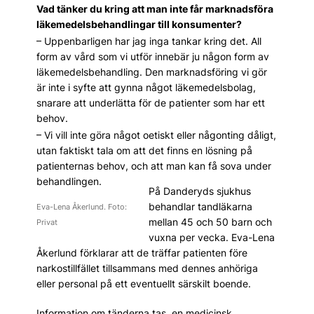
Vad tänker du kring att man inte får marknadsföra
läkemedelsbehandlingar till konsumenter?
– Uppenbarligen har jag inga tankar kring det. All
form av vård som vi utför innebär ju någon form av
läkemedelsbehandling. Den marknadsföring vi gör
är inte i syfte att gynna något läkemedelsbolag,
snarare att underlätta för de patienter som har ett
behov.
– Vi vill inte göra något oetiskt eller någonting dåligt,
utan faktiskt tala om att det finns en lösning på
patienternas behov, och att man kan få sova under
behandlingen.
På Danderyds sjukhus
behandlar tandläkarna
Eva-Lena Åkerlund. Foto:
mellan 45 och 50 barn och
Privat
vuxna per vecka. Eva-Lena
Åkerlund förklarar att de träffar patienten före
narkostillfället tillsammans med dennes anhöriga
eller personal på ett eventuellt särskilt boende.
Information om tänderna tas, en medicinsk