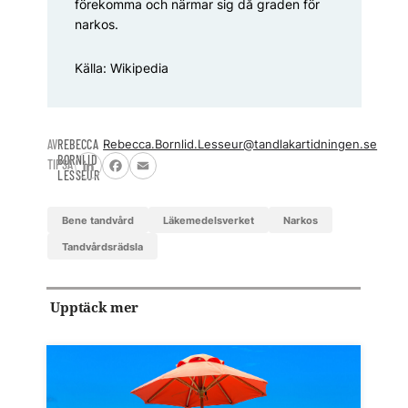
förekomma och närmar sig då graden för
narkos.
Källa: Wikipedia
AV
REBECCA
Rebecca.Bornlid.Lesseur@tandlakartidningen.se
BORNLID
TIPSA
LESSEUR
LinkedIn
Facebook
Email
Bene tandvård
Läkemedelsverket
narkos
tandvårdsrädsla
Upptäck mer