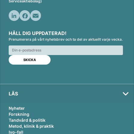
Serviceaktiebolag)
L
F
E
i
a
m
HÅLL DIG UPPDATERAD!
n
c
a
Prenumerera på vårt nyhetsbrev och ta del av aktuellt varje vecka.
k
e
i
e
b
l
d
o
I
o
n
k
LÄS
Nyheter
Forskning
Tandvård & politik
Metod, klinik & praktik
Ivo-fall