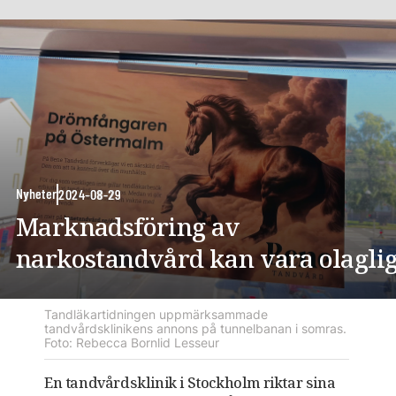
Nyheter
2024-08-29
Marknadsföring av
narkostandvård kan vara olagli
Tandläkartidningen uppmärksammade
tandvårdsklinikens annons på tunnelbanan i somras.
Foto: Rebecca Bornlid Lesseur
En tandvårdsklinik i Stockholm riktar sina