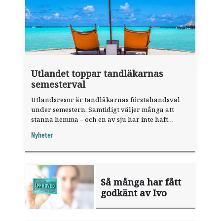
Utlandet toppar tandläkarnas
semesterval
Utlandsresor är tandläkarnas förstahandsval
under semestern. Samtidigt väljer många att
stanna hemma – och en av sju har inte haft
någon sommarledighet alls, enligt "månadens
Nyheter
fråga".
Så många har fått
godkänt av Ivo