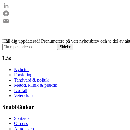
LinkedIn
Facebook
Email
Håll dig uppdaterad!
Prenumerera på vårt nyhetsbrev och ta del av akt
Läs
Nyheter
Forskning
Tandvård & politik
Metod, klinik & praktik
Ivo-fall
Vetenskap
Snabblänkar
Startsida
Om oss
Annonsera