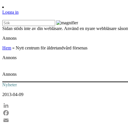
Logga in
Sidan stöds inte av din webläsare. Använd en nyare webbläsare såsom
Annons
Hem
»
Nytt centrum för äldretandvård försenas
Annons
Annons
Nyheter
2013-04-09
LinkedIn
Facebook
Email