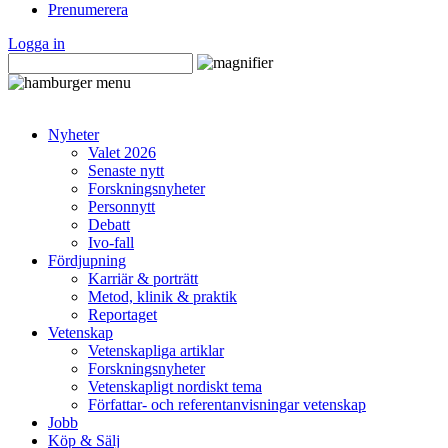
Prenumerera
Logga in
Nyheter
Valet 2026
Senaste nytt
Forskningsnyheter
Personnytt
Debatt
Ivo-fall
Fördjupning
Karriär & porträtt
Metod, klinik & praktik
Reportaget
Vetenskap
Vetenskapliga artiklar
Forskningsnyheter
Vetenskapligt nordiskt tema
Författar- och referentanvisningar vetenskap
Jobb
Köp & Sälj