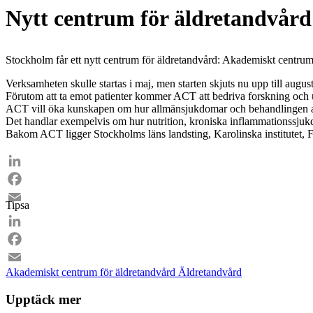
Nytt centrum för äldretandvård
Stockholm får ett nytt centrum för äldretandvård: Akademiskt centru
Verksamheten skulle startas i maj, men starten skjuts nu upp till au
Förutom att ta emot patienter kommer ACT att bedriva forskning och utb
ACT vill öka kunskapen om hur allmänsjukdomar och behandlingen av
Det handlar exempelvis om hur nutrition, kroniska inflammationssju
Bakom ACT ligger Stockholms läns landsting, Karolinska institutet,
LinkedIn
Facebook
Tipsa
Email
LinkedIn
Facebook
Akademiskt centrum för äldretandvård
Äldretandvård
Email
Upptäck mer