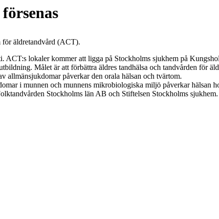
 försenas
m för äldretandvård (ACT).
gusti. ACT:s lokaler kommer att ligga på Stockholms sjukhem på Kungsho
ildning. Målet är att förbättra äldres tandhälsa och tandvården för äld
 allmänsjukdomar påverkar den orala hälsan och tvärtom.
kdomar i munnen och munnens mikrobiologiska miljö påverkar hälsan ho
 Folktandvården Stockholms län AB och Stiftelsen Stockholms sjukhem.