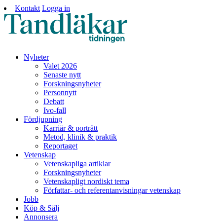
Kontakt
Logga in
Nyheter
Valet 2026
Senaste nytt
Forskningsnyheter
Personnytt
Debatt
Ivo-fall
Fördjupning
Karriär & porträtt
Metod, klinik & praktik
Reportaget
Vetenskap
Vetenskapliga artiklar
Forskningsnyheter
Vetenskapligt nordiskt tema
Författar- och referentanvisningar vetenskap
Jobb
Köp & Sälj
Annonsera