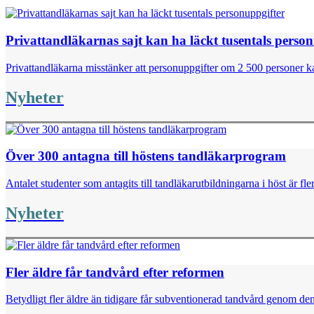
Privattandläkarnas sajt kan ha läckt tusentals perso
Privattandläkarna misstänker att personuppgifter om 2 500 personer kan
Nyheter
Över 300 antagna till höstens tandläkarprogram
Antalet studenter som antagits till tandläkarutbildningarna i höst är fl
Nyheter
Fler äldre får tandvård efter reformen
Betydligt fler äldre än tidigare får subventionerad tandvård genom de