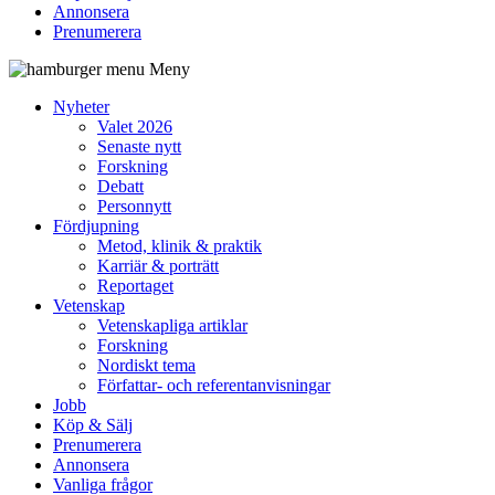
Annonsera
Prenumerera
Meny
Nyheter
Valet 2026
Senaste nytt
Forskning
Debatt
Personnytt
Fördjupning
Metod, klinik & praktik
Karriär & porträtt
Reportaget
Vetenskap
Vetenskapliga artiklar
Forskning
Nordiskt tema
Författar- och referentanvisningar
Jobb
Köp & Sälj
Prenumerera
Annonsera
Vanliga frågor