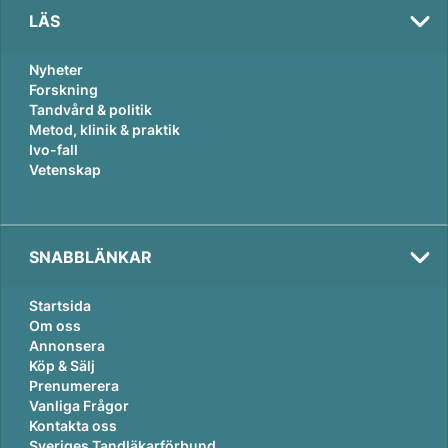
LÄS
Nyheter
Forskning
Tandvård & politik
Metod, klinik & praktik
Ivo-fall
Vetenskap
Val
SNABBLÄNKAR
2026
Startsida
Om oss
Annonsera
Köp & Sälj
Prenumerera
Vanliga Frågor
Kontakta oss
Sveriges Tandläkarförbund