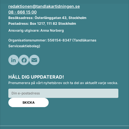
redaktionen@tandlakartidningen.se
08 - 666 15 00
Besöksadress: Österlånggatan 43, Stockholm
Postadress: Box 1217, 111 82 Stockholm
Ansvarig utgivare: Anna Norberg
Organisationsnummer: 556154-8347 (Tandläkarnas
Serviceaktiebolag)
L
F
E
i
a
m
HÅLL DIG UPPDATERAD!
n
c
a
Prenumerera på vårt nyhetsbrev och ta del av aktuellt varje vecka.
k
e
i
e
b
l
d
o
I
o
n
k