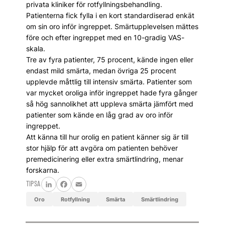
privata kliniker för rotfyllningsbehandling.
Patienterna fick fylla i en kort standardiserad enkät
om sin oro inför ingreppet. Smärtupplevelsen mättes
före och efter ingreppet med en 10-gradig VAS-
skala.
Tre av fyra patienter, 75 procent, kände ingen eller
endast mild smärta, medan övriga 25 procent
upplevde måttlig till intensiv smärta. Patienter som
var mycket oroliga inför ingreppet hade fyra gånger
så hög sannolikhet att uppleva smärta jämfört med
patienter som kände en låg grad av oro inför
ingreppet.
Att känna till hur orolig en patient känner sig är till
stor hjälp för att avgöra om patienten behöver
premedicinering eller extra smärtlindring, menar
forskarna.
TIPSA
LinkedIn
Facebook
Email
oro
rotfyllning
smärta
smärtlindring