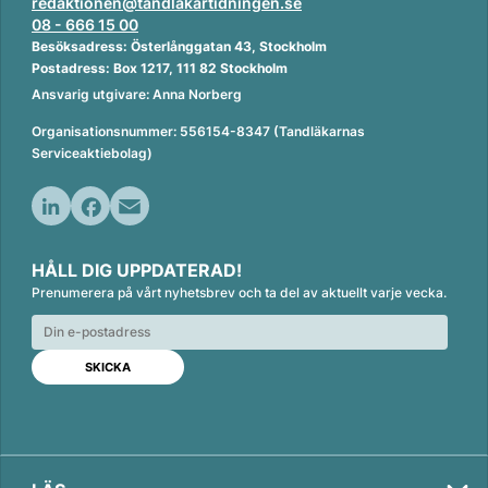
redaktionen@tandlakartidningen.se
08 - 666 15 00
Besöksadress: Österlånggatan 43, Stockholm
Postadress: Box 1217, 111 82 Stockholm
Ansvarig utgivare: Anna Norberg
Organisationsnummer: 556154-8347 (Tandläkarnas
Serviceaktiebolag)
L
F
E
i
a
m
HÅLL DIG UPPDATERAD!
n
c
a
Prenumerera på vårt nyhetsbrev och ta del av aktuellt varje vecka.
k
e
i
e
b
l
d
o
I
o
n
k