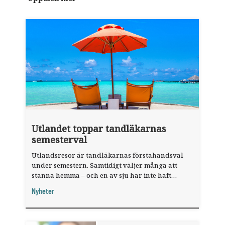
Utlandet toppar tandläkarnas
semesterval
Utlandsresor är tandläkarnas förstahandsval
under semestern. Samtidigt väljer många att
stanna hemma – och en av sju har inte haft
någon sommarledighet alls, enligt "månadens
Nyheter
fråga".