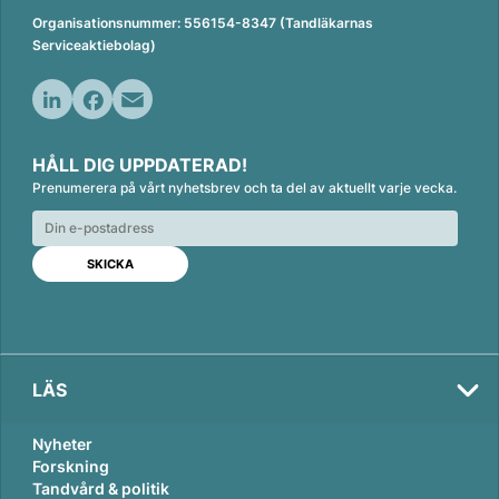
Organisationsnummer: 556154-8347 (Tandläkarnas
Serviceaktiebolag)
L
F
E
i
a
m
HÅLL DIG UPPDATERAD!
n
c
a
Prenumerera på vårt nyhetsbrev och ta del av aktuellt varje vecka.
k
e
i
e
b
l
d
o
I
o
n
k
LÄS
Nyheter
Forskning
Tandvård & politik