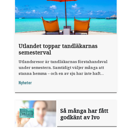
Utlandet toppar tandläkarnas
semesterval
Utlandsresor är tandläkarnas förstahandsval
under semestern. Samtidigt väljer många att
stanna hemma – och en av sju har inte haft
någon sommarledighet alls, enligt "månadens
Nyheter
fråga".
Så många har fått
godkänt av Ivo