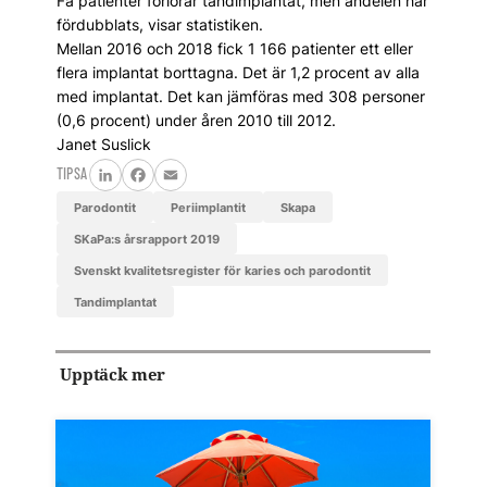
Få patienter förlorar tandimplantat, men andelen har
fördubblats, visar statistiken.
Mellan 2016 och 2018 fick 1 166 patienter ett eller
flera implantat borttagna. Det är 1,2 procent av alla
med implantat. Det kan jämföras med 308 personer
(0,6 procent) under åren 2010 till 2012.
Janet Suslick
TIPSA
LinkedIn
Facebook
Email
parodontit
Periimplantit
Skapa
SKaPa:s årsrapport 2019
Svenskt kvalitetsregister för karies och parodontit
tandimplantat
Upptäck mer