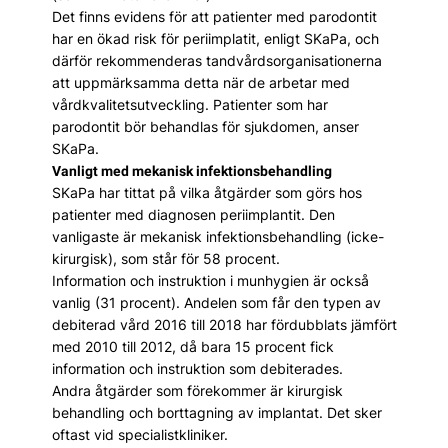
Det finns evidens för att patienter med parodontit
har en ökad risk för periimplatit, enligt SKaPa, och
därför rekommenderas tandvårdsorganisationerna
att uppmärksamma detta när de arbetar med
vårdkvalitetsutveckling. Patienter som har
parodontit bör behandlas för sjukdomen, anser
SKaPa.
Vanligt med mekanisk infektionsbehandling
SKaPa har tittat på vilka åtgärder som görs hos
patienter med diagnosen periimplantit. Den
vanligaste är mekanisk infektionsbehandling (icke-
kirurgisk), som står för 58 procent.
Information och instruktion i munhygien är också
vanlig (31 procent). Andelen som får den typen av
debiterad vård 2016 till 2018 har fördubblats jämfört
med 2010 till 2012, då bara 15 procent fick
information och instruktion som debiterades.
Andra åtgärder som förekommer är kirurgisk
behandling och borttagning av implantat. Det sker
oftast vid specialistkliniker.