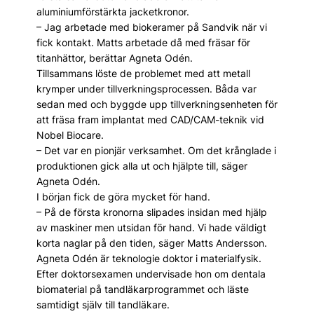
aluminiumförstärkta jacketkronor.
– Jag arbetade med biokeramer på Sandvik när vi
fick kontakt. Matts arbetade då med fräsar för
titanhättor, berättar Agneta Odén.
Tillsammans löste de problemet med att metall
krymper under tillverkningsprocessen. Båda var
sedan med och byggde upp tillverkningsenheten för
att fräsa fram implantat med CAD/CAM-teknik vid
Nobel Biocare.
– Det var en pionjär verksamhet. Om det krånglade i
produktionen gick alla ut och hjälpte till, säger
Agneta Odén.
I början fick de göra mycket för hand.
– På de första kronorna slipades insidan med hjälp
av maskiner men utsidan för hand. Vi hade väldigt
korta naglar på den tiden, säger Matts Andersson.
Agneta Odén är teknologie doktor i materialfysik.
Efter doktorsexamen undervisade hon om dentala
biomaterial på tandläkarprogrammet och läste
samtidigt själv till tandläkare.