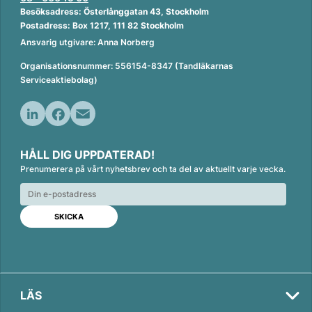
Besöksadress: Österlånggatan 43, Stockholm
Postadress: Box 1217, 111 82 Stockholm
Ansvarig utgivare: Anna Norberg
Organisationsnummer: 556154-8347 (Tandläkarnas
Serviceaktiebolag)
L
F
E
i
a
m
HÅLL DIG UPPDATERAD!
n
c
a
Prenumerera på vårt nyhetsbrev och ta del av aktuellt varje vecka.
k
e
i
e
b
l
d
o
I
o
n
k
LÄS