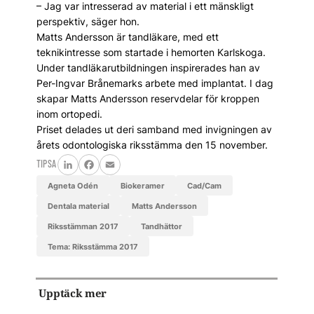
– Jag var intresserad av material i ett mänskligt
perspektiv, säger hon.
Matts Andersson är tandläkare, med ett
teknikintresse som startade i hemorten Karlskoga.
Under tandläkarutbildningen inspirerades han av
Per-Ingvar Brånemarks arbete med implantat. I dag
skapar Matts Andersson reservdelar för kroppen
inom ortopedi.
Priset delades ut deri samband med invigningen av
årets odontologiska riksstämma den 15 november.
TIPSA
LinkedIn
Facebook
Email
Agneta Odén
biokeramer
Cad/Cam
dentala material
Matts Andersson
Riksstämman 2017
tandhättor
Tema: Riksstämma 2017
Upptäck mer