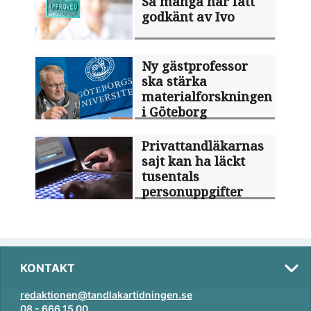
Så många har fått
godkänt av Ivo
Ny gästprofessor
ska stärka
materialforskningen
i Göteborg
Privattandläkarnas
sajt kan ha läckt
tusentals
personuppgifter
KONTAKT
redaktionen@tandlakartidningen.se
08 - 666 15 00