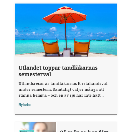
Utlandet toppar tandläkarnas
semesterval
Utlandsresor är tandläkarnas förstahandsval
under semestern. Samtidigt väljer många att
stanna hemma – och en av sju har inte haft
någon sommarledighet alls, enligt "månadens
Nyheter
fråga".