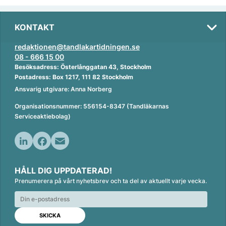
KONTAKT
redaktionen@tandlakartidningen.se
08 - 666 15 00
Besöksadress: Österlånggatan 43, Stockholm
Postadress: Box 1217, 111 82 Stockholm
Ansvarig utgivare: Anna Norberg
Organisationsnummer: 556154-8347 (Tandläkarnas
Serviceaktiebolag)
L
F
E
i
a
m
HÅLL DIG UPPDATERAD!
n
c
a
Prenumerera på vårt nyhetsbrev och ta del av aktuellt varje vecka.
k
e
i
e
b
l
d
o
I
o
n
k