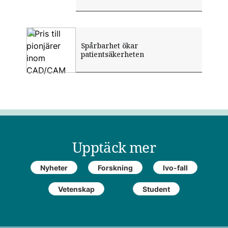
Spårbarhet gör tandteknik mer
Spårbarhet ökar
Pris till pionjärer inom CAD/CAM
patientsäker
patientsäkerheten
Upptäck mer
Nyheter
Forskning
Ivo-fall
Vetenskap
Student