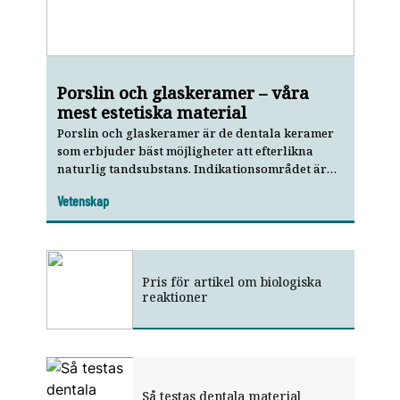
Porslin och glaskeramer – våra
mest estetiska material
Porslin och glaskeramer är de dentala keramer
som erbjuder bäst möjligheter att efterlikna
naturlig tandsubstans. Indikationsområdet är
bland annat beroende av materialens
Vetenskap
egenskaper såsom böjhållfasthet, brottseghet
och optiska egenskaper samt
framställningsteknik, utformning och
cementeringsteknik. Det är av stor betydelse att
ha kunskap om dessa faktorer för ett optimalt
Pris för artikel om­ biologiska
behandlingsresultat.
reaktioner
Så testas dentala material