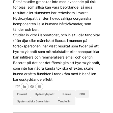
Primärstudier granskas inte med avseende på risk
för bias, som alltså kan vara betydande, så inga
resultat eller slutsatser har redovisats i svaret.
Hydroxylapatit är den huvudsakliga oorganiska
komponenten i alla humana hårdvävnader, som
tänder och ben.
Studier in vitro i laboratoriet, och in situ där tandbitar
(från djur eller människa) fixeras i munnen på
försökspersonen, har visat resultat som tyder på att
hydroxylapatit som mikrokristaller eller nanopartiklar
kan infiltrera och remineralisera emalj och dentin.
Baserat på det har det föreslagits att hydroxylapatit,
som inte har några kända toxiska effekter, skulle
kunna ersätta fluoriden i tandkräm med bibehållen
kariesskyddande effekt.
TIPSA
LinkedIn
Facebook
Email
fluorid
hydroxylapatit
karies
SBU
systematiska översikter
tandkräm