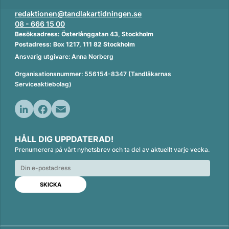
redaktionen@tandlakartidningen.se
08 - 666 15 00
Besöksadress: Österlånggatan 43, Stockholm
Postadress: Box 1217, 111 82 Stockholm
Ansvarig utgivare: Anna Norberg
Organisationsnummer: 556154-8347 (Tandläkarnas
Serviceaktiebolag)
L
F
E
i
a
m
HÅLL DIG UPPDATERAD!
n
c
a
Prenumerera på vårt nyhetsbrev och ta del av aktuellt varje vecka.
k
e
i
e
b
l
d
o
I
o
n
k