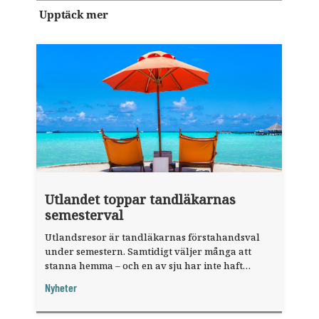
Upptäck mer
Utlandet toppar tandläkarnas
semesterval
Utlandsresor är tandläkarnas förstahandsval
under semestern. Samtidigt väljer många att
stanna hemma – och en av sju har inte haft
någon sommarledighet alls, enligt "månadens
Nyheter
fråga".