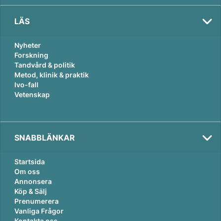
LÄS
Nyheter
Forskning
Tandvård & politik
Metod, klinik & praktik
Ivo-fall
Vetenskap
SNABBLÄNKAR
Val
2026
Startsida
Om oss
Annonsera
Köp & Sälj
Prenumerera
Vanliga Frågor
Kontakta oss