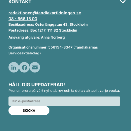
KONTAKT
redaktionen@tandlakartidningen.se
08 - 666 15 00
Besöksadress: Österlånggatan 43, Stockholm
Postadress: Box 1217, 111 82 Stockholm
Ansvarig utgivare: Anna Norberg
Organisationsnummer: 556154-8347 (Tandläkarnas
Serviceaktiebolag)
L
F
E
i
a
m
HÅLL DIG UPPDATERAD!
n
c
a
Prenumerera på vårt nyhetsbrev och ta del av aktuellt varje vecka.
k
e
i
e
b
l
d
o
I
o
n
k