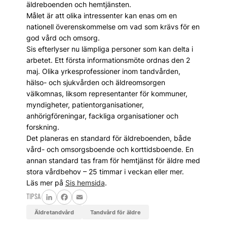
äldreboenden och hemtjänsten.
Målet är att olika intressenter kan enas om en
nationell överenskommelse om vad som krävs för en
god vård och omsorg.
Sis efterlyser nu lämpliga personer som kan delta i
arbetet. Ett första informationsmöte ordnas den 2
maj. Olika yrkesprofessioner inom tandvården,
hälso- och sjukvården och äldreomsorgen
välkomnas, liksom representanter för kommuner,
myndigheter, patientorganisationer,
anhörigföreningar, fackliga organisationer och
forskning.
Det planeras en standard för äldreboenden, både
vård- och omsorgsboende och korttidsboende. En
annan standard tas fram för hemtjänst för äldre med
stora vårdbehov – 25 timmar i veckan eller mer.
Läs mer på
Sis hemsida
.
TIPSA
LinkedIn
Facebook
Email
Äldretandvård
tandvård för äldre