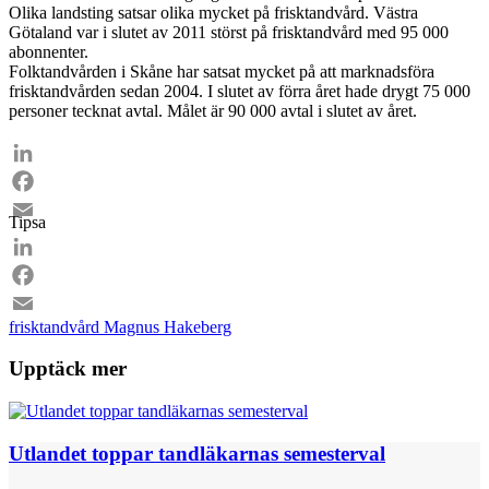
Olika landsting satsar olika mycket på frisktandvård. Västra
Götaland var i slutet av 2011 störst på frisktandvård med 95 000
abonnenter.
Folktandvården i Skåne har satsat mycket på att marknadsföra
frisktandvården sedan 2004. I slutet av förra året hade drygt 75 000
personer tecknat avtal. Målet är 90 000 avtal i slutet av året.
LinkedIn
Facebook
Tipsa
Email
LinkedIn
Facebook
frisktandvård
Magnus Hakeberg
Email
Upptäck mer
Utlandet toppar tandläkarnas semesterval