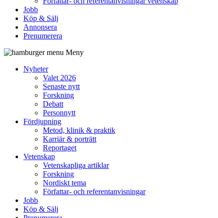
Författar- och referentanvisningar vetenskap
Jobb
Köp & Sälj
Annonsera
Prenumerera
Meny
Nyheter
Valet 2026
Senaste nytt
Forskning
Debatt
Personnytt
Fördjupning
Metod, klinik & praktik
Karriär & porträtt
Reportaget
Vetenskap
Vetenskapliga artiklar
Forskning
Nordiskt tema
Författar- och referentanvisningar
Jobb
Köp & Sälj
Prenumerera