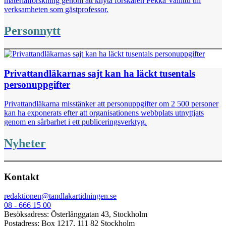
materialforskning genom att knyta forskaren Pekka Vallittu till
verksamheten som gästprofessor.
Personnytt
Privattandläkarnas sajt kan ha läckt tusentals
personuppgifter
Privattandläkarna misstänker att personuppgifter om 2 500 personer
kan ha exponerats efter att organisationens webbplats utnyttjats
genom en sårbarhet i ett publiceringsverktyg.
Nyheter
Kontakt
redaktionen@tandlakartidningen.se
08 - 666 15 00
Besöksadress: Österlånggatan 43, Stockholm
Postadress: Box 1217, 111 82 Stockholm