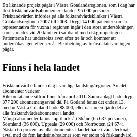
Ett liknande projekt pågår i Västra Götalandsregionen, som i dag har
flest frisktandvårdsabonnenter i landet: 95 000 personer.
Frisktandvården infördes på alla folktandvårdskliniker i Västra
Götalandsregionen 2007 till 2008. Drygt 14 000 patienter som är
representativa för vuxna i regionen ingår i den stora undersökningen
som startades vid 20 kliniker i samband med riskgrupperingen.
Patienterna har undersökts även efter tre år och kommer att
undersökas igen efter sex år. Bearbetning av treårsdatainsamlingen
pågår.
Finns i hela landet
Frisktandvård erbjuds i dag i samtliga landsting/regioner. Antalet
abonnenter varierar.
Riksomfattande siffror finns från april 2011. Sammanlagt hade drygt
377 200 abonnemangsavtal då. På Gotland fanns det endast 13,
medan Västra Götaland hade 88 000, eller nästan en fjärdedel av
alla frisktandvårdsabonnenter i landet.
Många abonnenter fanns i april också i Skåne (65 637 personer),
Sörmland (36 800), Uppsala (29 000) och Norrbotten (24 674).
Nästan 65 procent av alla abonnenter i landet hade i våras tecknat
avtal med de fem landsting/regioner som var störst på frisktandvård.