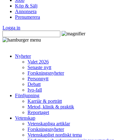
Jobb
Köp & Sälj
Annonsera
Prenumerera
Logga in
Nyheter
Valet 2026
Senaste nytt
Forskningsnyheter
Personnytt
Debatt
Ivo-fall
Fördjupning
Karriär & porträtt
Metod, klinik & praktik
Reportaget
Vetenskap
Vetenskapliga artiklar
Forskningsnyheter
Vetenskapligt nordiskt tema