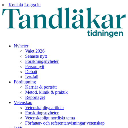
Kontakt
Logga in
Nyheter
Valet 2026
Senaste nytt
Forskningsnyheter
Personnytt
Debatt
Ivo-fall
Fördjupning
Karriär & porträtt
Metod, klinik & praktik
Reportaget
Vetenskap
Vetenskapliga artiklar
Forskningsnyheter
Vetenskapligt nordiskt tema
Författar- och referentanvisningar vetenskap