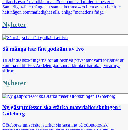
Utlandsresor är tandläkarnas förstahandsval under semestern.
Samtidigt väljer många att stanna hemma – och en av sju har inte
haft någon sommarledighet alls, enligt "månadens fråga".
Nyheter
Så många har fått godkänt av Ivo
Tillståndsansökningarna för att bedriva privat tandvård fortsätter att
komma in till Ivo. Andelen godkända kliniker har ökat, visar nya
siffror.
Nyheter
Ny gästprofessor ska stärka materialforskningen i
Göteborg
Göteborgs universitet stärker sin satsning på odontologisk