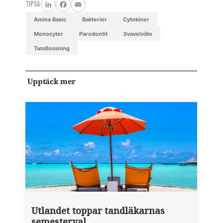
TIPSA
LinkedIn
Facebook
Email
Amina Basic
bakterier
cytokiner
monocyter
parodontit
svavelväte
tandlossning
Upptäck mer
Utlandet toppar tandläkarnas
semesterval