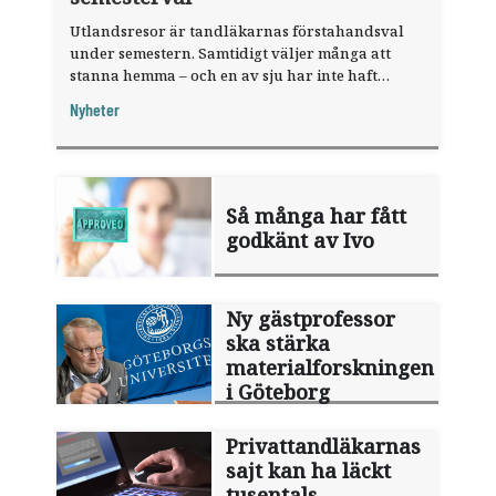
Utlandsresor är tandläkarnas förstahandsval
under semestern. Samtidigt väljer många att
stanna hemma – och en av sju har inte haft
någon sommarledighet alls, enligt "månadens
Nyheter
fråga".
Så många har fått
godkänt av Ivo
Ny gästprofessor
ska stärka
materialforskningen
i Göteborg
Privattandläkarnas
sajt kan ha läckt
tusentals