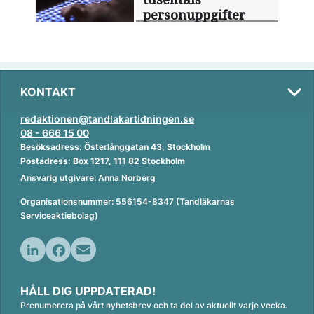
personuppgifter
KONTAKT
redaktionen@tandlakartidningen.se
08 - 666 15 00
Besöksadress: Österlånggatan 43, Stockholm
Postadress: Box 1217, 111 82 Stockholm
Ansvarig utgivare: Anna Norberg
Organisationsnummer: 556154-8347 (Tandläkarnas
Serviceaktiebolag)
L
F
E
i
a
m
HÅLL DIG UPPDATERAD!
n
c
a
Prenumerera på vårt nyhetsbrev och ta del av aktuellt varje vecka.
k
e
i