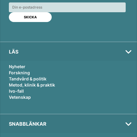
e
b
l
d
o
I
o
n
k
LÄS
Nyheter
Forskning
Tandvård & politik
Metod, klinik & praktik
Ivo-fall
Vetenskap
SNABBLÄNKAR