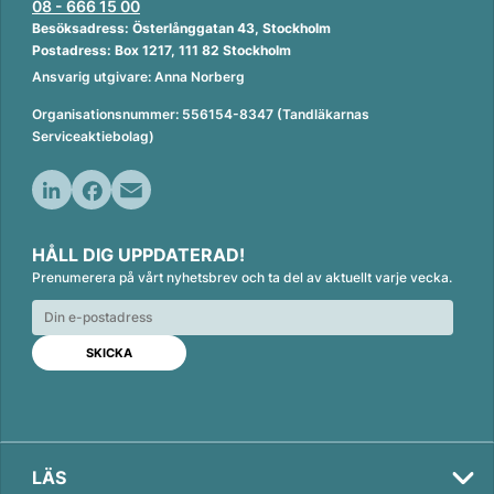
08 - 666 15 00
Besöksadress: Österlånggatan 43, Stockholm
Postadress: Box 1217, 111 82 Stockholm
Ansvarig utgivare: Anna Norberg
Organisationsnummer: 556154-8347 (Tandläkarnas
Serviceaktiebolag)
L
F
E
i
a
m
HÅLL DIG UPPDATERAD!
n
c
a
Prenumerera på vårt nyhetsbrev och ta del av aktuellt varje vecka.
k
e
i
e
b
l
d
o
I
o
n
k
LÄS