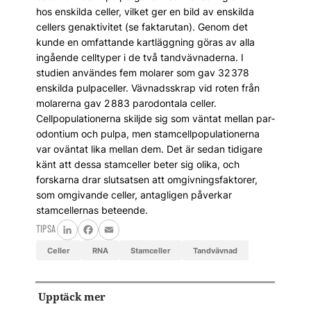
hos enskilda celler, vilket ger en bild av enskilda
cellers genaktivitet (se faktarutan). Genom det
kunde en omfattande kartläggning göras av alla
ingående celltyper i de två tandvävnaderna. I
studien användes fem molarer som gav 32 378
enskilda pulpaceller. Vävnadsskrap vid roten från
molarerna gav 2 883 parodontala celler.
Cellpopulationerna skiljde sig som väntat mellan par­
odontium och pulpa, men stamcellpopulationerna
var oväntat lika mellan dem. Det är sedan tidigare
känt att dessa stamceller beter sig olika, och
forskarna drar slutsatsen att omgivningsfaktorer,
som omgivande celler, antagligen påverkar
stamcellernas beteende.
TIPSA
LinkedIn
Facebook
Email
celler
RNA
stamceller
tandvävnad
Upptäck mer