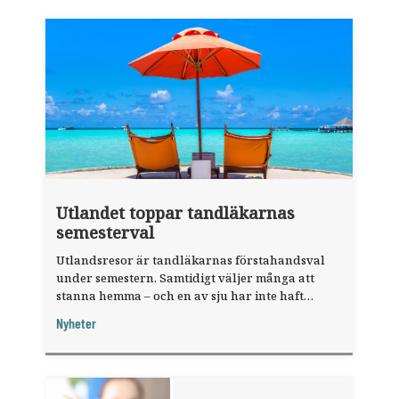
Utlandet toppar tandläkarnas
semesterval
Utlandsresor är tandläkarnas förstahandsval
under semestern. Samtidigt väljer många att
stanna hemma – och en av sju har inte haft
någon sommarledighet alls, enligt "månadens
Nyheter
fråga".