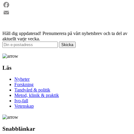
LinkedIn
Facebook
Email
Håll dig uppdaterad!
Prenumerera på vårt nyhetsbrev och ta del av
aktuellt varje vecka.
Läs
Nyheter
Forskning
Tandvård & politik
Metod, klinik & praktik
Ivo-fall
Vetenskap
Snabblänkar