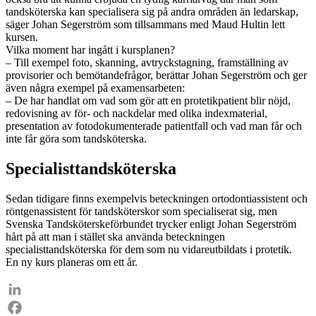
tandsköterska kan specialisera sig på andra områden än ledarskap,
säger Johan Segerström som tillsammans med Maud Hultin lett
kursen.
Vilka moment har ingått i kursplanen?
– Till exempel foto, skanning, avtryckstagning, framställning av
provisorier och bemötandefrågor, berättar Johan Segerström och ger
även några exempel på examensarbeten:
– De har handlat om vad som gör att en protetikpatient blir nöjd,
redovisning av för- och nackdelar med olika indexmaterial,
presentation av fotodokumenterade patientfall och vad man får och
inte får göra som tandsköterska.
Specialisttandsköterska
Sedan tidigare finns exempelvis beteckningen ortodontiassistent och
röntgenassistent för tandsköterskor som specialiserat sig, men
Svenska Tandsköterskeförbundet trycker enligt Johan Segerström
hårt på att man i stället ska använda beteckningen
specialisttandsköterska för dem som nu vidareutbildats i protetik.
En ny kurs planeras om ett år.
LinkedIn