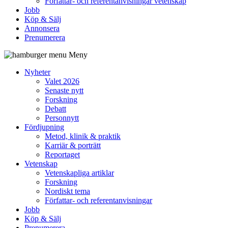
Författar- och referentanvisningar vetenskap
Jobb
Köp & Sälj
Annonsera
Prenumerera
Meny
Nyheter
Valet 2026
Senaste nytt
Forskning
Debatt
Personnytt
Fördjupning
Metod, klinik & praktik
Karriär & porträtt
Reportaget
Vetenskap
Vetenskapliga artiklar
Forskning
Nordiskt tema
Författar- och referentanvisningar
Jobb
Köp & Sälj
Prenumerera