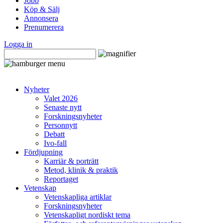
Jobb
Köp & Sälj
Annonsera
Prenumerera
Logga in
Nyheter
Valet 2026
Senaste nytt
Forskningsnyheter
Personnytt
Debatt
Ivo-fall
Fördjupning
Karriär & porträtt
Metod, klinik & praktik
Reportaget
Vetenskap
Vetenskapliga artiklar
Forskningsnyheter
Vetenskapligt nordiskt tema