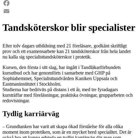
LinkedIn
Facebook
Email
Tandsköterskor blir specialister
Efter tolv dagars utbildning med 21 föreläsare, godkänt skriftligt
prov och ett examensarbete kan 21 tandsköterskor från hela landet
nu kalla sig specialisttandsköterskor i protetik.
Kursen, den första i sitt slag, har ingått i Tandläkarförbundets
kursutbud och har genomförts i samarbete med GHP på
Sophiahemmet, Specialisttandvården Kaniken Uppsala och
Eastmaninstitutet i Stockholm.
Studierna har bedrivits på distans i ett år, med tre fyradagars
kursträffar med föreläsningar, praktiska övningar, grupparbeten och
redovisningar.
Tydlig karriärväg
– Grundtanken har varit att skapa ökad förståelse för alla olika
moment inom protetiken, som är en mycket bred specialitet. Det är
också bra att kunna erbjuda en tydlig karriärväg där man som