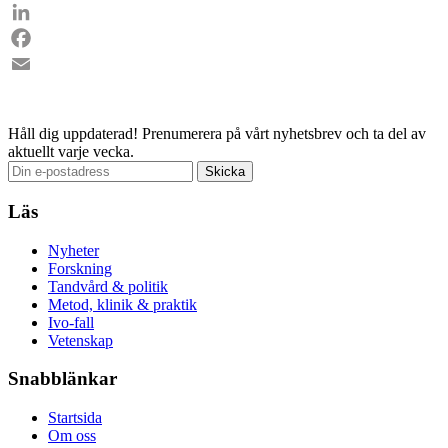
LinkedIn
Facebook
Email
Håll dig uppdaterad!
Prenumerera på vårt nyhetsbrev och ta del av
aktuellt varje vecka.
Läs
Nyheter
Forskning
Tandvård & politik
Metod, klinik & praktik
Ivo-fall
Vetenskap
Snabblänkar
Startsida
Om oss