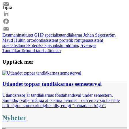
Facebook
Tipsa
Email
LinkedIn
Facebook
Eastmaninstitutet
GHP specialisttandläkarna
Johan Segerström
Email
Maud Hultin
ortodontiassistent
protetik
röntgenassistent
specialisttandsköterska
specialistutbildning
Sveriges
Tandläkarförbund
tandsköterska
Upptäck mer
Utlandet toppar tandläkarnas semesterval
Utlandsresor är tandläkarnas förstahandsval under semestern.
Samtidigt väljer många att stanna hemma – och en av sju har inte
haft någon sommarledighet alls, enligt "månadens fråga".
Nyheter