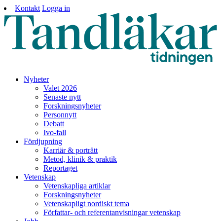
Kontakt
Logga in
Nyheter
Valet 2026
Senaste nytt
Forskningsnyheter
Personnytt
Debatt
Ivo-fall
Fördjupning
Karriär & porträtt
Metod, klinik & praktik
Reportaget
Vetenskap
Vetenskapliga artiklar
Forskningsnyheter
Vetenskapligt nordiskt tema
Författar- och referentanvisningar vetenskap