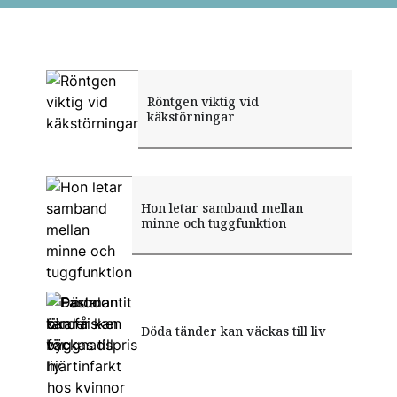
Röntgen viktig vid
käkstörningar
Hon letar samband mellan
minne och tuggfunktion
Parodontit ökar risken för
Döda tänder kan väckas till liv
Eastman kan få byggnadspris
hjärtinfarkt hos kvinnor