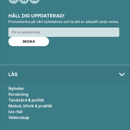
L
F
E
i
a
m
HÅLL DIG UPPDATERAD!
n
c
a
Prenumerera på vårt nyhetsbrev och ta del av aktuellt varje vecka.
k
e
i
e
b
l
d
o
I
o
n
k
LÄS
Nyheter
Forskning
Tandvård & politik
Metod, klinik & praktik
Ivo-fall
Vetenskap