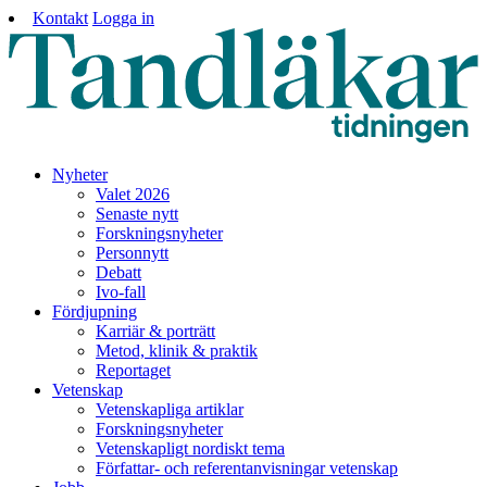
Kontakt
Logga in
Nyheter
Valet 2026
Senaste nytt
Forskningsnyheter
Personnytt
Debatt
Ivo-fall
Fördjupning
Karriär & porträtt
Metod, klinik & praktik
Reportaget
Vetenskap
Vetenskapliga artiklar
Forskningsnyheter
Vetenskapligt nordiskt tema
Författar- och referentanvisningar vetenskap