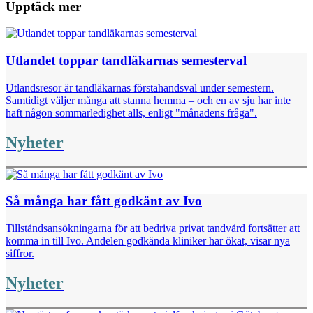
Upptäck mer
Utlandet toppar tandläkarnas semesterval
Utlandsresor är tandläkarnas förstahandsval under semestern.
Samtidigt väljer många att stanna hemma – och en av sju har inte
haft någon sommarledighet alls, enligt "månadens fråga".
Nyheter
Så många har fått godkänt av Ivo
Tillståndsansökningarna för att bedriva privat tandvård fortsätter att
komma in till Ivo. Andelen godkända kliniker har ökat, visar nya
siffror.
Nyheter