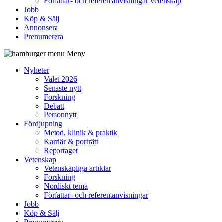
Författar- och referentanvisningar vetenskap
Jobb
Köp & Sälj
Annonsera
Prenumerera
Meny
Nyheter
Valet 2026
Senaste nytt
Forskning
Debatt
Personnytt
Fördjupning
Metod, klinik & praktik
Karriär & porträtt
Reportaget
Vetenskap
Vetenskapliga artiklar
Forskning
Nordiskt tema
Författar- och referentanvisningar
Jobb
Köp & Sälj
Prenumerera