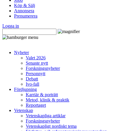
Jobb
Köp & Sälj
Annonsera
Prenumerera
Logga in
Nyheter
Valet 2026
Senaste nytt
Forskningsnyheter
Personnytt
Debatt
Ivo-fall
Fördjupning
Karriär & porträtt
Metod, klinik & praktik
Reportaget
Vetenskap
Vetenskapliga artiklar
Forskningsnyheter
Vetenskapligt nordiskt tema