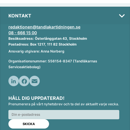
KONTAKT
redaktionen@tandlakartidningen.se
08 - 666 15 00
Besöksadress: Österlånggatan 43, Stockholm
Postadress: Box 1217, 111 82 Stockholm
Ansvarig utgivare: Anna Norberg
Organisationsnummer: 556154-8347 (Tandläkarnas
Serviceaktiebolag)
L
F
E
i
a
m
HÅLL DIG UPPDATERAD!
n
c
a
Prenumerera på vårt nyhetsbrev och ta del av aktuellt varje vecka.
k
e
i
e
b
l
d
o
I
o
n
k