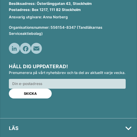
Besöksadress: Österlånggatan 43, Stockholm
Postadress: Box 1217, 111 82 Stockholm
Ansvarig utgivare: Anna Norberg
Organisationsnummer: 556154-8347 (Tandläkarnas
Serviceaktiebolag)
L
F
E
i
a
m
HÅLL DIG UPPDATERAD!
n
c
a
Prenumerera på vårt nyhetsbrev och ta del av aktuellt varje vecka.
k
e
i
e
b
l
d
o
I
o
n
k
LÄS