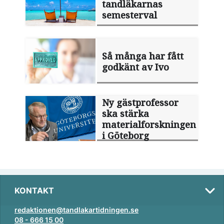
tandläkarnas
semesterval
Så många har fått
godkänt av Ivo
Ny gästprofessor
ska stärka
materialforskningen
i Göteborg
KONTAKT
redaktionen@tandlakartidningen.se
08 - 666 15 00