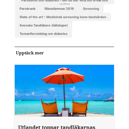
Parodontit och diabetes – det du bör veta om orsak och
verkan
Parokrank
Riksstämman 2019
screening
State of the art – Medicinsk screening inom tandvården
Svenska Tandläkare-Sällskapet
temaeftermiddag om diabetes
Upptäck mer
Utlandet toppar tandläkarnas