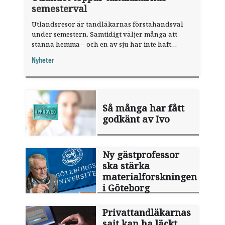
semesterval
Utlandsresor är tandläkarnas förstahandsval
under semestern. Samtidigt väljer många att
stanna hemma – och en av sju har inte haft
någon sommarledighet alls, enligt "månadens
Nyheter
fråga".
Så många har fått
godkänt av Ivo
Ny gästprofessor
ska stärka
materialforskningen
i Göteborg
Privattandläkarnas
sajt kan ha läckt