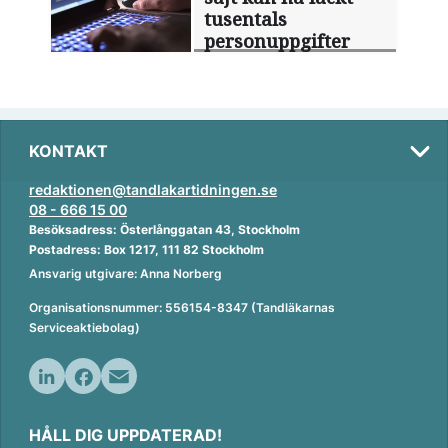
tusentals
personuppgifter
KONTAKT
redaktionen@tandlakartidningen.se
08 - 666 15 00
Besöksadress: Österlånggatan 43, Stockholm
Postadress: Box 1217, 111 82 Stockholm
Ansvarig utgivare: Anna Norberg
Organisationsnummer: 556154-8347 (Tandläkarnas
Serviceaktiebolag)
L
F
E
i
a
m
HÅLL DIG UPPDATERAD!
n
c
a