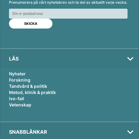
Prenumerera på vårt nyhetsbrev och ta del av aktuellt varje vecka.
k
e
i
e
b
l
d
o
I
o
n
k
LÄS
Nyheter
Forskning
Tandvård & politik
Metod, klinik & praktik
Ivo-fall
Vetenskap
SNABBLÄNKAR