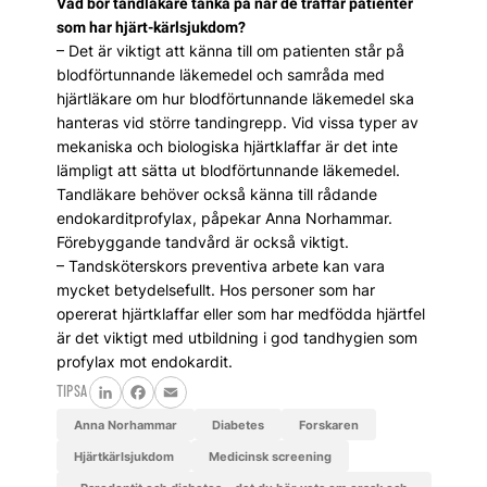
Vad bör tandläkare tänka på när de träffar patienter
som har hjärt-kärlsjukdom?
– Det är viktigt att känna till om patienten står på
blod­förtunnande läkemedel och samråda med
hjärtläkare om hur blodförtunnande läkemedel ska
hanteras vid större tand­ingrepp. Vid vissa typer av
mekaniska och biologiska hjärtklaffar är det inte
lämpligt att sätta ut blodförtunnande läkemedel.
Tandläkare behöver också känna till rådande
endokarditprofylax, påpekar Anna Norhammar.
Förebyggande tandvård är också viktigt.
– Tandsköterskors preventiva arbete kan vara
mycket betydelsefullt. Hos personer som har
opererat hjärtklaffar eller som har medfödda hjärtfel
är det viktigt med utbildning i god tandhygien som
profylax mot endokardit.
TIPSA
LinkedIn
Facebook
Email
Anna Norhammar
diabetes
Forskaren
hjärtkärlsjukdom
medicinsk screening