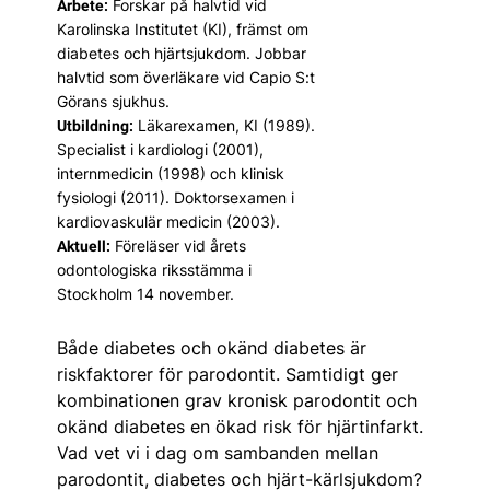
Forskar på halvtid vid
Arbete:
Karolinska Institutet (KI), främst om
diabetes och hjärtsjukdom. Jobbar
halvtid som överläkare vid Capio S:t
Görans sjukhus.
Läkarexamen, KI (1989).
Utbildning:
Specialist i kardiologi (2001),
internmedicin (1998) och klinisk
fysiologi (2011). Doktorsexamen i
kardiovaskulär medicin (2003).
Föreläser vid årets
Aktuell:
odontologiska riksstämma i
Stockholm 14 november.
Både diabetes och okänd dia­betes är
riskfaktorer för parodontit. Samtidigt ger
kombinationen grav kronisk parodontit och
okänd diabetes en ökad risk för hjärtinfarkt.
Vad vet vi i dag om sambanden mellan
parodontit, diabetes och hjärt-kärlsjukdom?