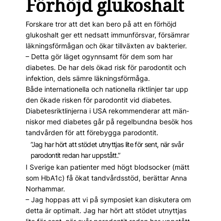
Förhöjd glukoshalt
Forskare tror att det kan bero på att en förhöjd
glukoshalt ger ett nedsatt immunförsvar, försämrar
läkningsförmågan och ökar tillväxten av bakterier.
– Detta gör läget ogynnsamt för dem som har
diabetes. De har dels ökad risk för parodontit och
infektion, dels sämre läkningsförmåga.
Både internationella och nationella riktlinjer tar upp
den ökade risken för parodontit vid dia­betes.
Diabetesriktlinjerna i USA rekommenderar att män­
niskor med diabetes går på regelbundna besök hos
tandvården för att förebygga parodontit.
”Jag har hört att stödet utnyttjas lite för sent, när svår
parodontit redan har uppstått.”
I Sverige kan patienter med högt blodsocker (mätt
som HbA1c) få ökat tandvårdsstöd, berättar Anna
Norhammar.
– Jag hoppas att vi på symposiet kan diskutera om
detta är optimalt. Jag har hört att stödet utnyttjas