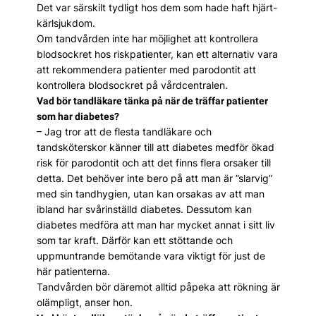
Det var särskilt tydligt hos dem som hade haft hjärt-
kärlsjukdom.
Om tandvården inte har möjlighet att kontrollera
blodsockret hos riskpatienter, kan ett alternativ vara
att rekommendera patienter med parodontit att
kontrollera blodsockret på vårdcentralen.
Vad bör tandläkare tänka på när de träffar patienter
som har diabetes?
– Jag tror att de flesta tandläkare och
tandsköterskor känner till att diabetes medför ökad
risk för parodontit och att det finns flera orsaker till
detta. Det behöver inte bero på att man är ­”slarvig”
med sin tandhygien, utan kan orsakas av att man
ibland har svårinställd diabetes. Dessutom kan
diabetes medföra att man har mycket annat i sitt liv
som tar kraft. Därför kan ett stöttande och
uppmuntrande bemötande vara viktigt för just de
här patienterna.
Tandvården bör däremot alltid påpeka att rökning är
olämpligt, anser hon.