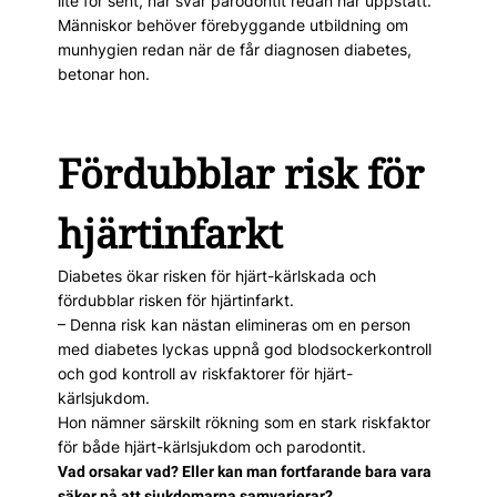
lite för sent, när svår parodontit redan har uppstått.
Människor behöver förebyggande utbildning om
munhygien redan när de får diagnosen diabetes,
betonar hon.
Fördubblar risk för
hjärtinfarkt
Diabetes ökar risken för hjärt-kärlskada och
fördubblar risken för hjärtinfarkt.
– Denna risk kan nästan elimineras om en person
med dia­betes lyckas uppnå god blodsockerkontroll
och god kontroll av riskfaktorer för hjärt-
kärlsjukdom.
Hon nämner särskilt rökning som en stark riskfaktor
för både hjärt-kärlsjukdom och parodontit.
Vad orsakar vad? Eller kan man fortfarande bara vara
säker på att sjukdomarna samvarierar?