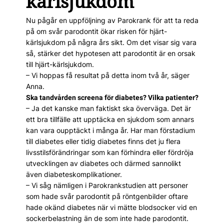
kärlsjukdom
Nu pågår en uppföljning av Parokrank för att ta reda
på om svår parodontit ökar risken för hjärt-
kärlsjukdom på några års sikt. Om det visar sig vara
så, stärker det hypotesen att parodontit är en orsak
till hjärt-kärlsjukdom.
– Vi hoppas få resultat på detta inom två år, säger
Anna.
Ska tandvården screena för diabetes? Vilka patienter?
– Ja det kanske man faktiskt ska överväga. Det är
ett bra tillfälle att upptäcka en sjukdom som annars
kan vara oupptäckt i många år. Har man förstadium
till diabetes eller tidig diabetes finns det ju flera
livsstilsförändringar som kan förhindra eller fördröja
utvecklingen av diabetes och därmed sannolikt
även diabeteskomplikationer.
– Vi såg nämligen i Parokrank­studien att personer
som hade svår parodontit på röntgenbilder oftare
hade okänd diabetes när vi mätte blodsocker vid en
sockerbelastning än de som inte hade parodontit.