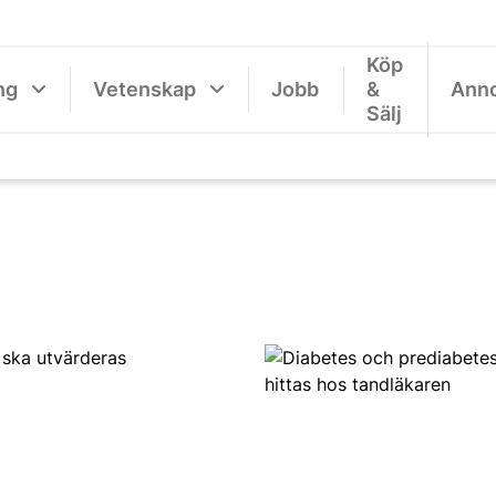
Köp
ng
Vetenskap
Jobb
&
Ann
Sälj