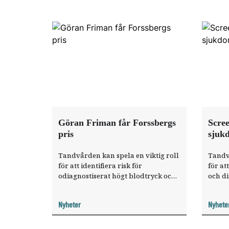
Göran Friman får Forssbergs
Scre
pris
sjuk
Tandvården kan spela en viktig roll
Tandvå
för att identifiera risk för
för at
odiagnostiserat högt blodtryck och
och di
diabetes hos medelålders och äldre
äldre 
patienter. Det har Göran Friman
Göran
Nyheter
Nyhete
visat i sin forskning. Nu får han
presen
årets Forssbergs pris som belöning.
odont