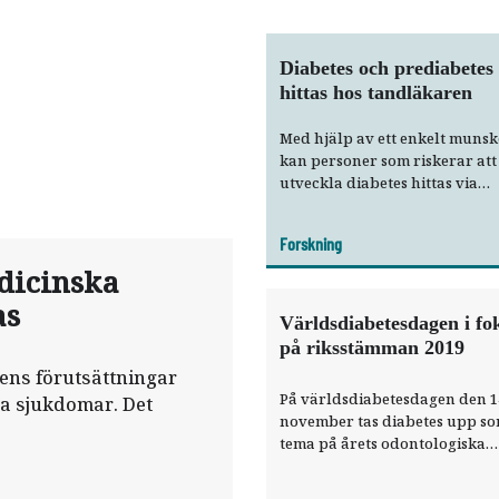
Diabetes och prediabetes
hittas hos tandläkaren
Med hjälp av ett enkelt munskö
kan personer som riskerar att
utveckla diabetes hittas via
tandläkarstolen, visar ny stud
Forskning
dicinska
as
Världsdiabetesdagen i fo
på riksstämman 2019
ens förutsättningar
På världsdiabetesdagen den 1
ka sjukdomar. Det
november tas ­diabetes upp s
tema på årets odontologiska
riksstämma. Anna ­Norhamma
läkare och specialist i kardiol