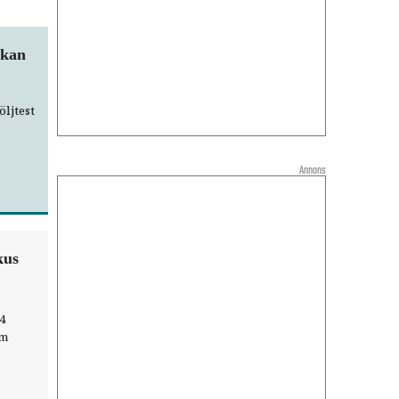
 kan
ljtest
ie.
Annons
kus
4
om
r,
ogi