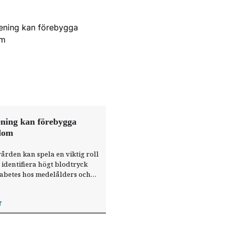
ening kan förebygga
dom
rden kan spela en viktig roll
t identifiera högt blodtryck
abetes hos medelålders och
patienter. Det berättade
 Friman när han
r
terade sin forskning vid årets
ologiska riksstämma.