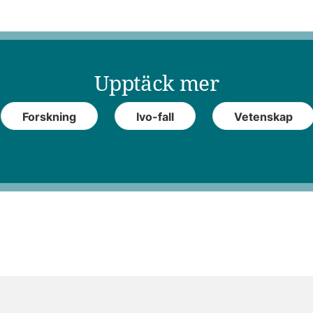
Upptäck mer
Forskning
Ivo-fall
Vetenskap