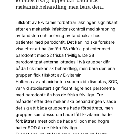
lottades i två grupper där båda fick
mekanisk behandling, men bara den...
Tillskott av E-vitamin förbättrar läkningen signifikant
efter en mekanisk infektionskontroll med skrapning
av tandsten och polering av tandhalsar hos
patienter med parodontit. Det kan indiska forskare
visa efter att ha jämfört 38 rökfria patienter med
parodontit med 22 friska frivilliga. De 38
parodontitpatienterna lottades i två grupper där
båda fick mekanisk behandling, men bara den ena
gruppen fick tillskott av E-vitamin.
Halterna av antioxidanten superoxid-dismutas, SOD,
var vid studiestart signifikant lägre hos personerna
med parodontit än hos de friska frivilliga. Tre
månader efter den mekaniska behandlingen visade
det sig att båda grupperna hade förbättrats, men
gruppen som dessutom hade fått E-vitamin hade
förbättrats mest och de hade till och med högre
halter SOD än de friska frivilliga.