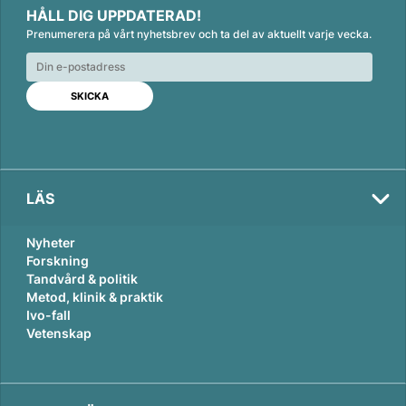
i
a
m
HÅLL DIG UPPDATERAD!
n
c
a
Prenumerera på vårt nyhetsbrev och ta del av aktuellt varje vecka.
k
e
i
e
b
l
d
o
I
o
n
k
LÄS
Nyheter
Forskning
Tandvård & politik
Metod, klinik & praktik
Ivo-fall
Vetenskap