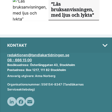
”Läs
bruksanvisningen,
med ljus och lykta”
KONTAKT
redaktionen@tandlakartidningen.se
08 - 666 15 00
Besöksadress: Österlånggatan 43, Stockholm
Postadress: Box 1217, 111 82 Stockholm
Ansvarig utgivare: Anna Norberg
Organisationsnummer: 556154-8347 (Tandläkarnas
Serviceaktiebolag)
L
F
E