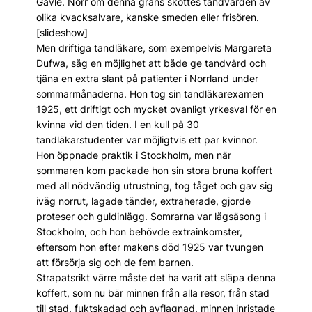
Gävle. Norr om denna gräns sköttes tandvården av
olika kvacksalvare, kanske smeden eller frisören.
[slideshow]
Men driftiga tandläkare, som exempelvis Margareta
Dufwa, såg en möjlighet att både ge tandvård och
tjäna en extra slant på patienter i Norrland under
sommarmånaderna. Hon tog sin tandläkarexamen
1925, ett driftigt och mycket ovanligt yrkesval för en
kvinna vid den tiden. I en kull på 30
tandläkarstudenter var möjligtvis ett par kvinnor.
Hon öppnade praktik i Stockholm, men när
sommaren kom packade hon sin stora bruna koffert
med all nödvändig utrustning, tog tåget och gav sig
iväg norrut, lagade tänder, extraherade, gjorde
proteser och guldinlägg. Somrarna var lågsäsong i
Stockholm, och hon behövde extrainkomster,
eftersom hon efter makens död 1925 var tvungen
att försörja sig och de fem barnen.
Strapatsrikt värre måste det ha varit att släpa denna
koffert, som nu bär minnen från alla resor, från stad
till stad, fuktskadad och avflagnad, minnen inristade