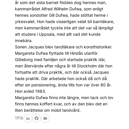
år som det sista barnet föddes dog hennes man,
kammarrådet Alfred Wilhelm Dufwa, som enligt
hennes sondotter Gill Dufwa, hade stöttat henne i
yrkesvalet. Hon hade visserligen velat bli barnläkare,
men kammarrådet tyckte inte att det var så lämpligt
att studera i Uppsala, med allt vad det kunde
innebära.
Sonen Jacques blev tandläkare och konsthistoriker.
Margareta Dufwa flyttade till Hindås utanför
Göteborg med familjen och startade praktik där,
men återvände efter några år till Stockholm där hon
fortsatte att driva praktik, och där också Jacques
hade praktik. Där arbetade hon också då och då
efter sin pensionering, ända tills hon var över 80 år.
Hon avled 1983.
Margareta Dufwa finns inte längre, men tack och lov
finns hennes koffert kvar, och av den blev det en
liten berättelse om mobil tandvård.
TIPSA
LinkedIn
Facebook
Email