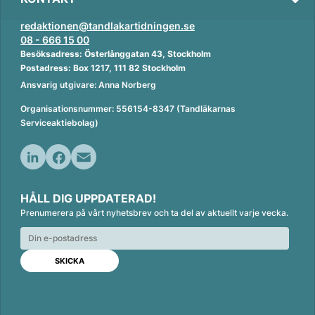
redaktionen@tandlakartidningen.se
08 - 666 15 00
Besöksadress: Österlånggatan 43, Stockholm
Postadress: Box 1217, 111 82 Stockholm
Ansvarig utgivare: Anna Norberg
Organisationsnummer: 556154-8347 (Tandläkarnas
Serviceaktiebolag)
L
F
E
i
a
m
HÅLL DIG UPPDATERAD!
n
c
a
Prenumerera på vårt nyhetsbrev och ta del av aktuellt varje vecka.
k
e
i
e
b
l
d
o
I
o
n
k