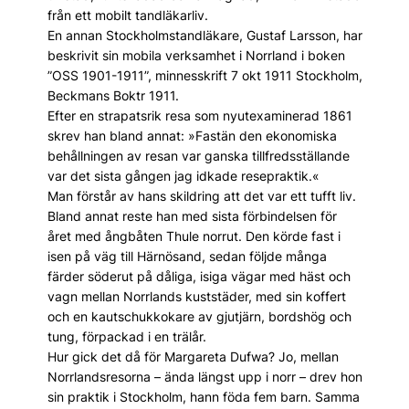
från ett mobilt tandläkarliv.
En annan Stockholmstandläkare, Gustaf Larsson, har
beskrivit sin mobila verksamhet i Norrland i boken
”OSS 1901-1911”, minnesskrift 7 okt 1911 Stockholm,
Beckmans Boktr 1911.
Efter en strapatsrik resa som nyutexaminerad 1861
skrev han bland annat: »Fastän den ekonomiska
behållningen av resan var ganska tillfredsställande
var det sista gången jag idkade resepraktik.«
Man förstår av hans skildring att det var ett tufft liv.
Bland annat reste han med sista förbindelsen för
året med ångbåten Thule norrut. Den körde fast i
isen på väg till Härnösand, sedan följde många
färder söderut på dåliga, isiga vägar med häst och
vagn mellan Norrlands kuststäder, med sin koffert
och en kautschukkokare av gjutjärn, bordshög och
tung, förpackad i en trälår.
Hur gick det då för Margareta Dufwa? Jo, mellan
Norrlandsresorna – ända längst upp i norr – drev hon
sin praktik i Stockholm, hann föda fem barn. Samma