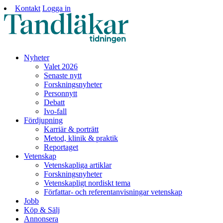
Kontakt
Logga in
Nyheter
Valet 2026
Senaste nytt
Forskningsnyheter
Personnytt
Debatt
Ivo-fall
Fördjupning
Karriär & porträtt
Metod, klinik & praktik
Reportaget
Vetenskap
Vetenskapliga artiklar
Forskningsnyheter
Vetenskapligt nordiskt tema
Författar- och referentanvisningar vetenskap
Jobb
Köp & Sälj
Annonsera