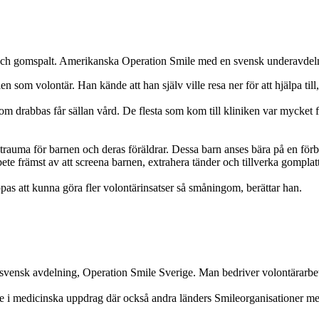
ch gomspalt. Amerikanska Operation Smile med en svensk underavdelning
en som volontär. Han kände att han själv ville resa ner för att hjälpa t
m drabbas får sällan vård. De flesta som kom till kliniken var mycket f
lt trauma för barnen och deras föräldrar. Dessa barn anses bära på en fö
 främst av att screena barnen, extrahera tänder och tillverka gomplatto
oppas att kunna göra fler volontärinsatser så småningom, berättar han.
svensk avdelning, Operation Smile Sverige. Man bedriver volontärarbete
e i medicinska uppdrag där också andra länders Smileorganisationer me