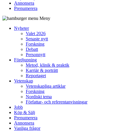
Annonsera
Prenumerera
Meny
Nyheter
Valet 2026
Senaste nytt
Forskning
Debatt
Personnytt
Fördjupning
Metod, klinik & praktik
Karriär & porträtt
Reportaget
Vetenskap
Vetenskapliga artiklar
Forskning
Nordiskt tema
Författar- och referentanvisningar
Jobb
Köp & Sälj
Prenumerera
Annonsera
Vanliga frågor