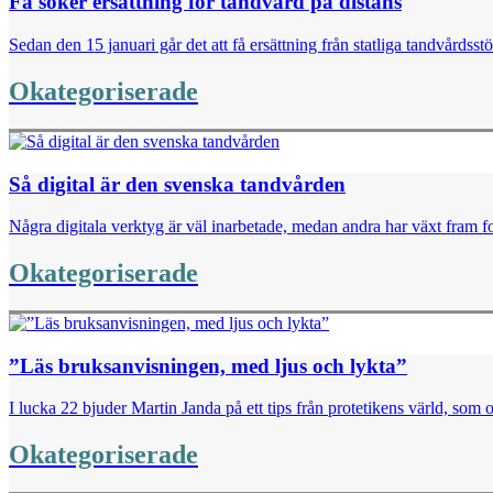
Få söker ersättning för tandvård på distans
Sedan den 15 januari går det att få ersättning från statliga tandvårdsst
Okategoriserade
Så digital är den svenska tandvården
Några digitala verktyg är väl inarbetade, medan andra har växt fram for
Okategoriserade
”Läs bruksanvisningen, med ljus och lykta”
I lucka 22 bjuder Martin Janda på ett tips från protetikens värld, som o
Okategoriserade