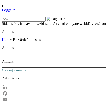
Logga in
Sidan stöds inte av din webläsare. Använd en nyare webbläsare såsom
Annons
Hem
»
En värdefull insats
Annons
Annons
Okategoriserade
2012-09-27
LinkedIn
Facebook
Email