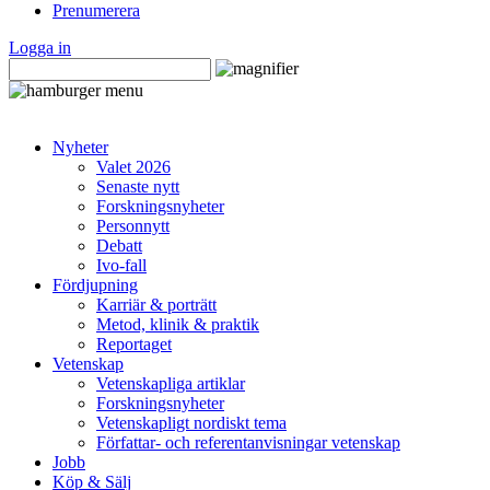
Prenumerera
Logga in
Nyheter
Valet 2026
Senaste nytt
Forskningsnyheter
Personnytt
Debatt
Ivo-fall
Fördjupning
Karriär & porträtt
Metod, klinik & praktik
Reportaget
Vetenskap
Vetenskapliga artiklar
Forskningsnyheter
Vetenskapligt nordiskt tema
Författar- och referentanvisningar vetenskap
Jobb
Köp & Sälj