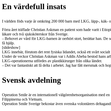
En värdefull insats
I världen föds varje år omkring 200 000 barn med LKG, läpp-, käk- o
Förra året träffade Christian Askman en patient som hade varit i Etiopi
läkare och två sjuksköterskor från Sverige.
– Behovet av vård för LKG-barnen är oerhört stort, berättar han. De so
få hjälp.
[slideshow]
LKG innebär, förutom det rent fysiska lidandet, också ett svårt socia
Under de veckor Christian Askman var i Addis Abeba bestod hans arbete
LKG-operationerna utfördes av plastikkirurger från olika länder.
– Det var fantastiskt att få delta i arbetet. Jag har fått mersmak och h
Svensk avdelning
Operation Smile är en internationell välgörenhetsorganisation med en 
Filippinerna och Vietnam.
Operation Smile Sverige bekostar även svenska volontärers deltagand