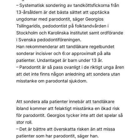
– Systematisk sondering av tandköttsfickorna från
13-årsåldern är det bästa sättet att upptäcka
ungdomar med parodontit, säger Georgios
Tsilingaridis, pedodontist på folktandvården i
Stockholm och Karolinska institutet samt ordförande
i Svenska pedodontiföreningen.
Han rekommenderar att tandläkare regelbundet
sonderar incisiver och 6:or approximalt på alla
patienter. Undantaget är barn under 13 år.
– Parodontit är så pass ovanligt i de riktigt unga åren
att det inte finns någon anledning att sondera utan
misstanke om parodontal sjukdom.
Att sondera alla patienter innebär att tandläkare
ibland kommer att felaktigt misstänka en ökad risk
för par­odontit. Georgios tycker inte att det spelar så
stor roll.
– Det är bättre att överskatta risken än att missa
patienter som har par­odontit, säger han.