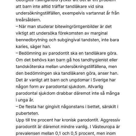
att barn inte alltid träffar tandläkare vid sina
undersökningstillfällen, exempelvis vartannat år från
treårsåldern.
– När man studerar bitewingröntgenbilder är det
viktigt att undersöka förekomsten av marginal
bennedbrytning och subgingival tandsten, inte bara
karies, säger han.
– Bedömning av parodontit ska en tandläkare göra.
Om det behövs kan barn gå hos tandhygienist eller
tandsköterska mellan undersökningstillfällena, men
den bedömningen ska tandläkaren göra, anser han.
Det är vanligt att barn och ungdomar i Sverige har
någon form av par­odontal sjukdom. Allvarlig
parodontal sjukdom drabbar däremot inte så många
i unga år.
– De flesta har gingivit någonstans i bettet, särskilt i
puberteten.
Upp till tre procent har kronisk parodontit. Aggressiv
parodontit är däremot mindre vanlig. I Västeuropa är
prevalensen mellan 0,1 och 0,5 procent, men inom