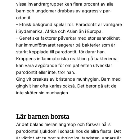
vissa invandrargrupper kan flera procent av alla
barn och ungdomar drabbas av aggressiv par­
odontit.
– Etnisk bakgrund spelar roll. Par­odontit är vanligare
i Sydamerika, Afrika och Asien än i Europa.
– Genetiska faktorer påverkar med stor sannolikhet
hur immunförsvaret reagerar på bakterier som är
starkt kopplade till parodontit, förklarar han.
Kroppens inflammatoriska reaktion på bakterierna
kan vara avgörande för om patienten utvecklar
parodontit eller inte, tror han.
Gingivit orsakas av bristande munhygien. Barn med
gingivit har ofta karies också. Det beror på att de
inte sköter sin munhygien.
Lär barnen borsta
Är det balans mellan angrepp och försvar hålls
parodontal sjukdom i schack hos de allra flesta. Det
är viktigt att ta bort subgingival tandsten, annars är