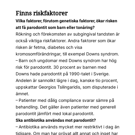
Finns riskfaktorer
Vilka faktorer, förutom genetiska faktorer, ökar risken
att få parodontit som barn eller tonåring?
Rökning och förekomsten av subgingival tandsten är
också viktiga riskfaktorer. Andra faktorer som ökar
risken är fetma, diabetes och visa
kromosomförändringar, till exempel Downs syndrom.
– Barn och ungdomar med Downs syndrom har hög
risk för parodontit. 30 procent av barnen med
Downs hade parodontit på 1990-talet i Sverige.
Andelen är sannolikt lägre i dag, kanske tio procent,
uppskattar Georgios Tsilingaridis, som disputerade i
ämnet.
– Patienter med dålig compliance svarar sämre på
behandling. Det gäller även patienter med generell
par­odontit jämfört med lokal parodontit.
Ska antibiotika användas mot par­odontit?
– Antibiotika används mycket mer restriktivt i dag än
tidigare. Om man har prövat allt annat och inget har