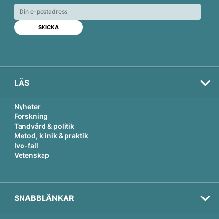
e
b
l
d
o
I
o
n
k
LÄS
Nyheter
Forskning
Tandvård & politik
Metod, klinik & praktik
Ivo-fall
Vetenskap
SNABBLÄNKAR