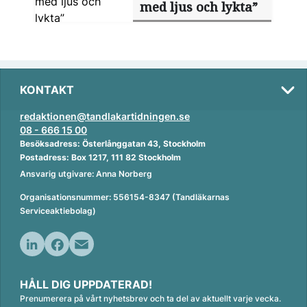
med ljus och lykta”
KONTAKT
redaktionen@tandlakartidningen.se
08 - 666 15 00
Besöksadress: Österlånggatan 43, Stockholm
Postadress: Box 1217, 111 82 Stockholm
Ansvarig utgivare: Anna Norberg
Organisationsnummer: 556154-8347 (Tandläkarnas
Serviceaktiebolag)
L
F
E
i
a
m
HÅLL DIG UPPDATERAD!
n
c
a
Prenumerera på vårt nyhetsbrev och ta del av aktuellt varje vecka.
k
e
i