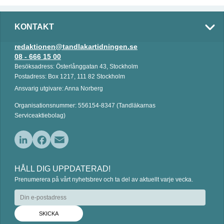
KONTAKT
redaktionen@tandlakartidningen.se
08 - 666 15 00
Besöksadress: Österlånggatan 43, Stockholm
Postadress: Box 1217, 111 82 Stockholm
Ansvarig utgivare: Anna Norberg
Organisationsnummer: 556154-8347 (Tandläkarnas
Serviceaktiebolag)
L
F
E
i
a
m
HÅLL DIG UPPDATERAD!
n
c
a
Prenumerera på vårt nyhetsbrev och ta del av aktuellt varje vecka.
k
e
i
e
b
l
d
o
I
o
n
k