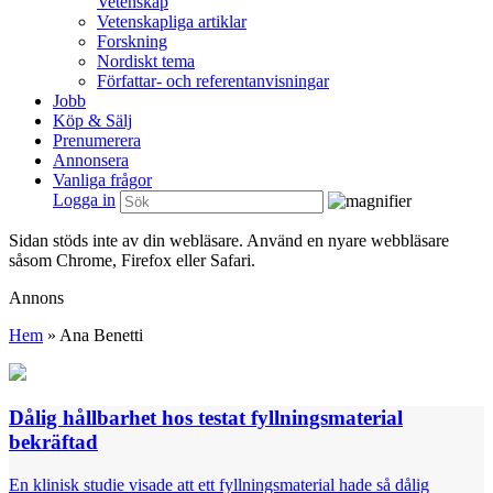
Vetenskap
Vetenskapliga artiklar
Forskning
Nordiskt tema
Författar- och referentanvisningar
Jobb
Köp & Sälj
Prenumerera
Annonsera
Vanliga frågor
Logga in
Sidan stöds inte av din webläsare. Använd en nyare webbläsare
såsom Chrome, Firefox eller Safari.
Annons
Hem
»
Ana Benetti
Dålig hållbarhet hos testat fyllningsmaterial
bekräftad
En klinisk studie visade att ett fyllningsmaterial hade så dålig