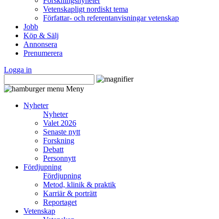
Forskningsnyheter
Vetenskapligt nordiskt tema
Författar- och referentanvisningar vetenskap
Jobb
Köp & Sälj
Annonsera
Prenumerera
Logga in
Meny
Nyheter
Nyheter
Valet 2026
Senaste nytt
Forskning
Debatt
Personnytt
Fördjupning
Fördjupning
Metod, klinik & praktik
Karriär & porträtt
Reportaget
Vetenskap