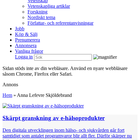
Vetenskap
Vetenskapliga artiklar
Forskning
Nordiskt tema
Författar- och referentanvisningar
Jobb
Köp & Sälj
Prenumerera
Annonsera
Vanliga frågor
Logga in
Sidan stöds inte av din webläsare. Använd en nyare webbläsare
såsom Chrome, Firefox eller Safari.
Annons
Hem
»
Anna Lefevre Skjöldebrand
Skärpt granskning av e-hälsoprodukter
Den digitala utvecklingen inom hälso- och sjukvården går fort
samtidigt som antalet programvaror blir allt fler. Därför skärper nu