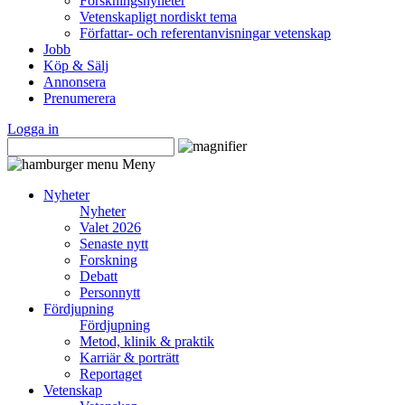
Forskningsnyheter
Vetenskapligt nordiskt tema
Författar- och referentanvisningar vetenskap
Jobb
Köp & Sälj
Annonsera
Prenumerera
Logga in
Meny
Nyheter
Nyheter
Valet 2026
Senaste nytt
Forskning
Debatt
Personnytt
Fördjupning
Fördjupning
Metod, klinik & praktik
Karriär & porträtt
Reportaget
Vetenskap