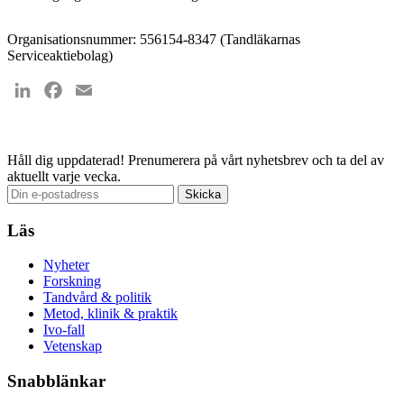
Organisationsnummer: 556154-8347 (Tandläkarnas
Serviceaktiebolag)
LinkedIn
Facebook
Email
Håll dig uppdaterad!
Prenumerera på vårt nyhetsbrev och ta del av
aktuellt varje vecka.
Läs
Nyheter
Forskning
Tandvård & politik
Metod, klinik & praktik
Ivo-fall
Vetenskap
Snabblänkar