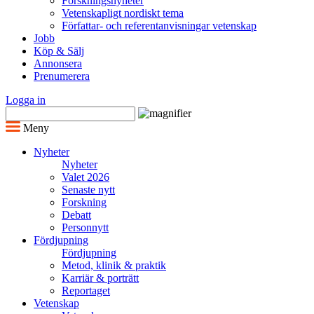
Forskningsnyheter
Vetenskapligt nordiskt tema
Författar- och referentanvisningar vetenskap
Jobb
Köp & Sälj
Annonsera
Prenumerera
Logga in
Meny
Nyheter
Nyheter
Valet 2026
Senaste nytt
Forskning
Debatt
Personnytt
Fördjupning
Fördjupning
Metod, klinik & praktik
Karriär & porträtt
Reportaget
Vetenskap