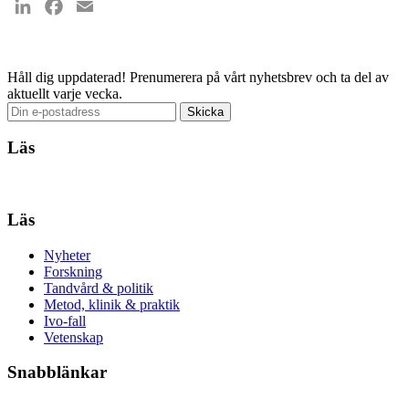
LinkedIn
Facebook
Email
Håll dig uppdaterad!
Prenumerera på vårt nyhetsbrev och ta del av
aktuellt varje vecka.
Läs
Läs
Nyheter
Forskning
Tandvård & politik
Metod, klinik & praktik
Ivo-fall
Vetenskap
Snabblänkar