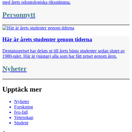
med årets odontologiska riksstämma.
Personnytt
Här är årets studenter genom tiderna
Dentatuspriset har delats ut till årets bästa studenter sedan slutet av
1980-talet. Här är (nästan) alla som har fått priset genom åren.
Nyheter
Upptäck mer
Nyheter
Forskning
Ivo-fall
Vetenskap
Student