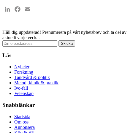
LinkedIn
Facebook
Email
Håll dig uppdaterad!
Prenumerera på vårt nyhetsbrev och ta del av
aktuellt varje vecka.
Läs
Nyheter
Forskning
Tandvård & politik
Metod, klinik & praktik
Ivo-fall
Vetenskap
Snabblänkar
Startsida
Om oss
Annonsera
Köp & Sälj