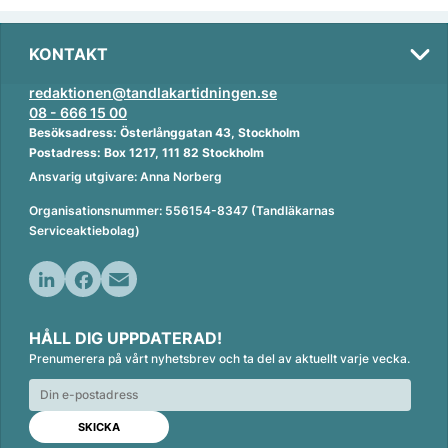
KONTAKT
redaktionen@tandlakartidningen.se
08 - 666 15 00
Besöksadress: Österlånggatan 43, Stockholm
Postadress: Box 1217, 111 82 Stockholm
Ansvarig utgivare: Anna Norberg
Organisationsnummer: 556154-8347 (Tandläkarnas
Serviceaktiebolag)
L
F
E
i
a
m
HÅLL DIG UPPDATERAD!
n
c
a
Prenumerera på vårt nyhetsbrev och ta del av aktuellt varje vecka.
k
e
i
e
b
l
d
o
I
o
n
k