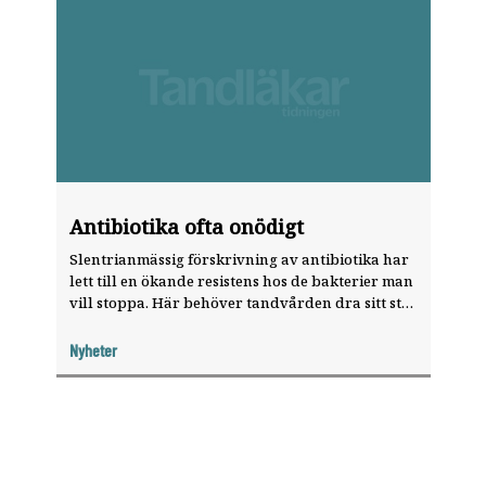
Antibiotika ofta onödigt
Slentrianmässig förskrivning av antibiotika har
lett till en ökande resistens hos de bakterier man
vill stoppa. Här behöver tandvården dra sitt strå
till stacken och bara skriva ut antibiotika när det
är indicerat
Nyheter