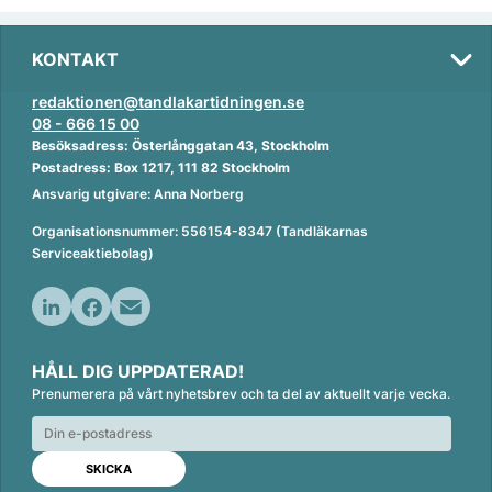
KONTAKT
redaktionen@tandlakartidningen.se
08 - 666 15 00
Besöksadress: Österlånggatan 43, Stockholm
Postadress: Box 1217, 111 82 Stockholm
Ansvarig utgivare: Anna Norberg
Organisationsnummer: 556154-8347 (Tandläkarnas
Serviceaktiebolag)
L
F
E
i
a
m
HÅLL DIG UPPDATERAD!
n
c
a
Prenumerera på vårt nyhetsbrev och ta del av aktuellt varje vecka.
k
e
i
e
b
l
d
o
I
o
n
k