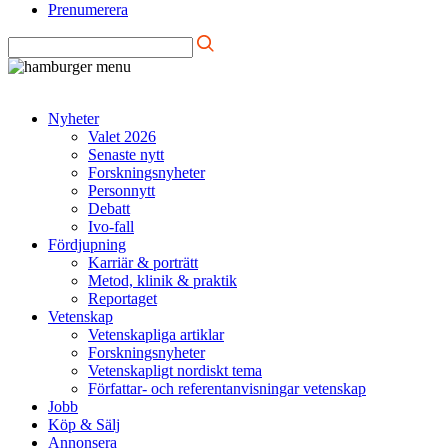
Prenumerera
Nyheter
Valet 2026
Senaste nytt
Forskningsnyheter
Personnytt
Debatt
Ivo-fall
Fördjupning
Karriär & porträtt
Metod, klinik & praktik
Reportaget
Vetenskap
Vetenskapliga artiklar
Forskningsnyheter
Vetenskapligt nordiskt tema
Författar- och referentanvisningar vetenskap
Jobb
Köp & Sälj
Annonsera