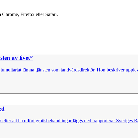
 Chrome, Firefox eller Safari.
ten av livet”
umultartat lämna tjänsten som tandvårdsdirektör. Hon beskriver uppleve
ed
ter att ha utfört gratisbehandlingar läggs ned, rapporterar Sveriges 