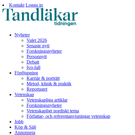
Kontakt
Logga in
Nyheter
Valet 2026
Senaste nytt
Forskningsnyheter
Personnytt
Debatt
Ivo-fall
Fördjupning
Karriär & porträtt
Metod, klinik & praktik
Reportaget
Vetenskap
Vetenskapliga artiklar
Forskningsnyheter
Vetenskapligt nordiskt tema
Författar- och referentanvisningar vetenskap
Jobb
Köp & Sälj
Annonsera