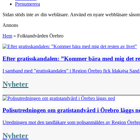
Prenumerera
Sidan stöds inte av din webläsare. Använd en nyare webbläsare såsom
Annons
Hem
»
Folktandvården Örebro
Efter gratisskandalen: ”Kommer bära med mig det res
I samband med ”gratis­skandalen” i Region Örebro fick Idakajsa Sand t
Nyheter
Polisutredningen om gratistandvård i Örebro läggs n
Utredningen mot den tandläkare som polisanmäldes av Region Örebro ef
Nyheter