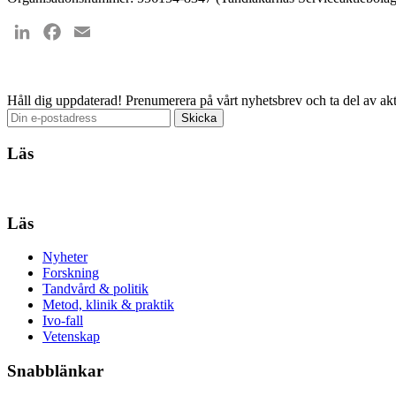
LinkedIn
Facebook
Email
Håll dig uppdaterad!
Prenumerera på vårt nyhetsbrev och ta del av akt
Läs
Läs
Nyheter
Forskning
Tandvård & politik
Metod, klinik & praktik
Ivo-fall
Vetenskap
Snabblänkar