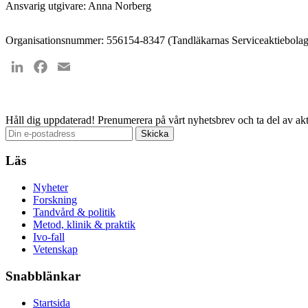
Ansvarig utgivare: Anna Norberg
Organisationsnummer: 556154-8347 (Tandläkarnas Serviceaktiebolag
LinkedIn
Facebook
Email
Håll dig uppdaterad!
Prenumerera på vårt nyhetsbrev och ta del av akt
Läs
Nyheter
Forskning
Tandvård & politik
Metod, klinik & praktik
Ivo-fall
Vetenskap
Snabblänkar
Startsida