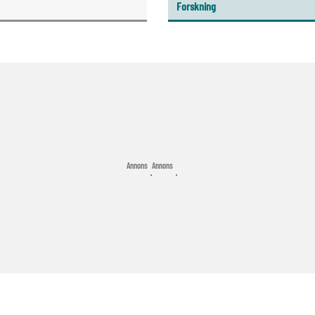
förlossning.
Forskning
Annons
Annons