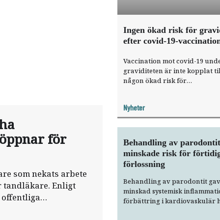
Ingen ökad risk för grav
efter covid-19-vaccinatio
Vaccination mot covid-19 und
graviditeten är inte kopplat ti
någon ökad risk för
graviditetskomplikationer. De
en omfattande registerstudie 
Nyheter
forskare vid Karolinska Institu
 ha
Sverige och Folkhälsoinstitutet
Norge som publicerats i den
öppnar för
ansedda tidskriften JAMA.
Behandling av parodonti
minskade risk för förtidi
förlossning
are som nekats arbete
Behandling av parodontit ga
 tandläkare. Enligt
minskad systemisk inflammati
offentliga
förbättring i kardiovaskulär 
 förlorat inkomst.
och minskad risk för förtidig