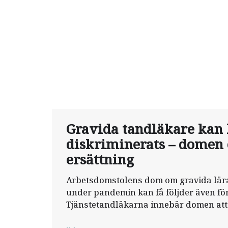
Gravida tandläkare kan
diskriminerats – domen 
ersättning
Arbetsdomstolens dom om gravida lär
under pandemin kan få följder även för
Tjänstetandläkarna innebär domen att 
arbetsgivare måste ersätta gravida som