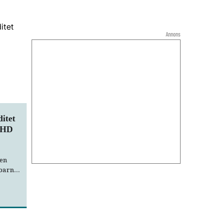
Annons
itet
ADHD
ten
 barnet