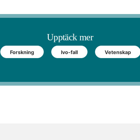
Upptäck mer
Forskning
Ivo-fall
Vetenskap