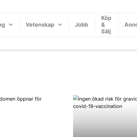
Köp
ng
Vetenskap
Jobb
&
Ann
Sälj