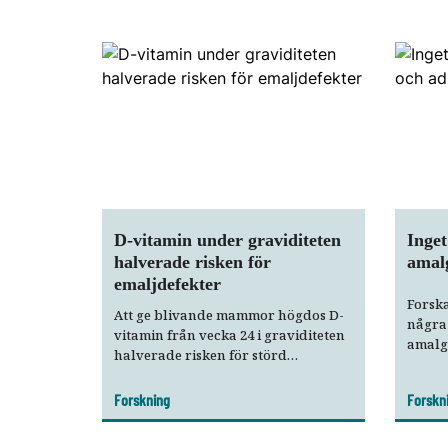
D-vitamin under graviditeten
Inge
halverade risken för
amal
emaljdefekter
Forska
Att ge blivande mammor högdos D-
några
vitamin från vecka 24 i graviditeten
amalg
halverade risken för störd
av ad
emaljbildning hos barnen. Det visar
en dansk studie.
Forskning
Forskn