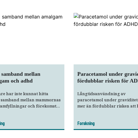
t samband mellan
Paracetamol under gravid
gam och adhd
fördubblar risken för 
re har inte kunnat hitta
Långtidsanvändning av
 samband mellan mammornas
paracetamol under gravidite
amfyllningar och förekomst
mer än fördubblar risken att
hd-symtom hos barnen.
ska drabbas av ADHD.
ing
Forskning